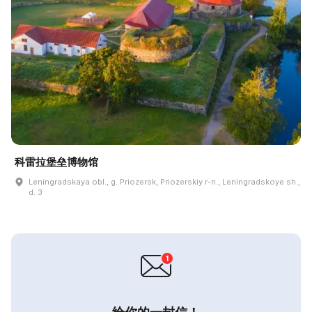
科雷拉堡垒博物馆
Leningradskaya obl., g. Priozersk, Priozerskiy r-n., Leningradskoye sh.,
d. 3