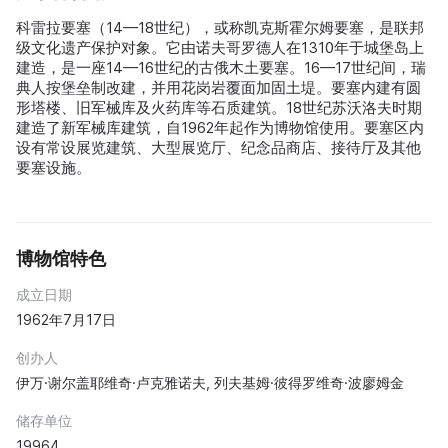
科雷拉要塞（14—18世纪），或称凯克斯霍尔姆要塞，是联邦
级文化遗产保护对象。它由诺夫哥罗德人在1310年于城堡岛上
建造，是一座14—16世纪的古俄木土要塞。16—17世纪间，瑞
典人按堡垒制改建，并用花岗岩覆面加固土堤。要塞内建有圆
形塔楼、旧军械库及火药库等石质建筑。18世纪苏沃洛夫时期
建造了新军械库建筑，自1962年起作为博物馆使用。要塞区内
设有常设展览建筑、大型展览厅、纪念品商店、接待厅及其他
要塞设施。
博物馆特色
成立日期
1962年7月17日
创办人
伊万·谢尔盖耶维奇·卢克雅诺夫, 列夫基姆·彼得罗维奇·波廖姆金
储存单位
19964