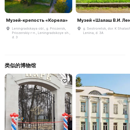
Музей-крепость «Корела»
Музей «Шалаш В.И. Ле
Leningradskaya obl., g. Priozersk,
g. Sestroretsk, dor. K Shalas
Priozerskiy r-n., Leningradskoye sh.,
Lenina, d. 3A
d. 3
类似的博物馆