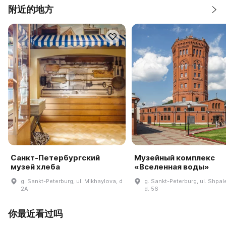
附近的地方
Санкт-Петербургский
Музейный комплекс
музей хлеба
«Вселенная воды»
g. Sankt-Peterburg, ul. Mikhaylova, d
g. Sankt-Peterburg, ul. Shpal
2A
d. 56
你最近看过吗