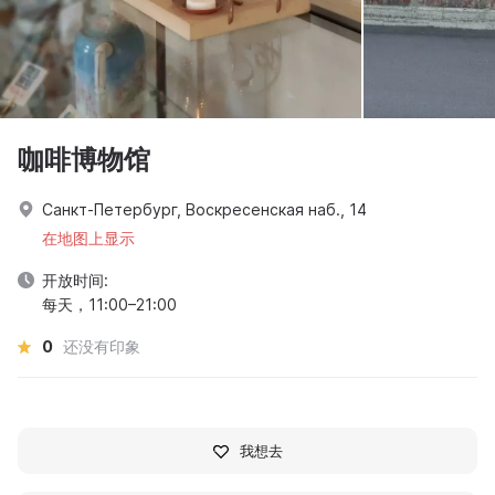
咖啡博物馆
Санкт-Петербург, Воскресенская наб., 14
在地图上显示
开放时间:
每天，11:00–21:00
0
还没有印象
我想去