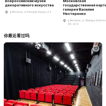
Всероссийский музей
Московская
декоративного искусства
государственная карт
галерея Василия
g Moskva, ul Delegat·skaya, d 3
Нестеренко
g Moskva, ul. Malaya Dmitrov
29, str.4
你最近看过吗