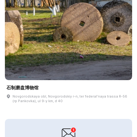
石制磨盘博物馆
Novgorodskaya obl, Novgorodskiy r-n, ter federalʹnaya trassa R-56
(rp Pankovka), ul 9-y km, d 40