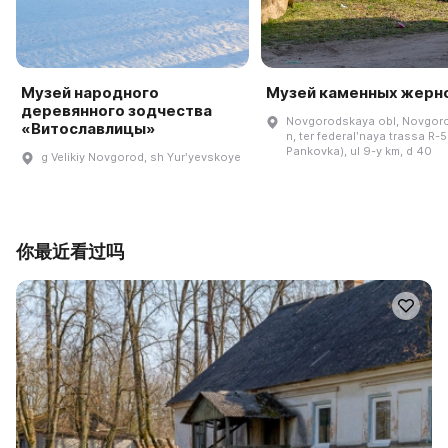
Музей народного
Музей каменных жерн
деревянного зодчества
Novgorodskaya obl, Novgoro
«Витославлицы»
n, ter federalʹnaya trassa R-5
Pankovka), ul 9-y km, d 40
g Velikiy Novgorod, sh Yurʹyevskoye
你最近看过吗