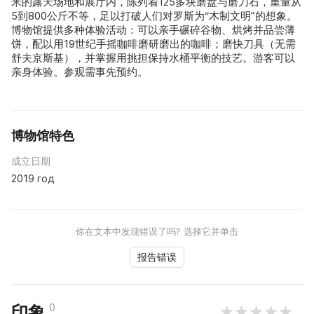
米的露天场地和展厅内，陈列着125多块磨盘与磨刀石，重量从
5到800公斤不等，足以打破人们对罗斯为“木制文明”的想象。
博物馆提供多种体验活动：可以亲手碾碎谷物、烘烤并品尝薄
饼，配以用19世纪手摇咖啡磨研磨出的咖啡；磨快刀具（无需
舒夫京斯基），并掌握用挑担保持水桶平衡的技艺。游客可以
亲身体验。参观需事先预约。
博物馆特色
成立日期
2019 год
你在文本中发现错误了吗? 选择它并单击
报告错误
0
印象