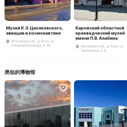
Музей К.Э. Циолковского,
Кировский областной
авиации и космонавтики
краеведческий музей
имени П.В. Алабина
Kirovskaya obl., g. Kirov, ul.
Preobrazhenskaya, d. 16
Kirovskaya obl., g. Kirov, ul.
Spasskaya, d. 6
类似的博物馆