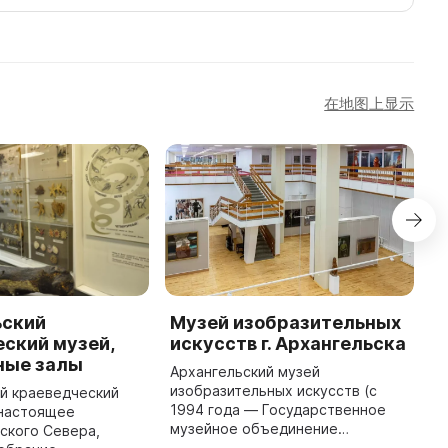
在地图上显示
ьский
Музей изобразительных
A
ский музей,
искусств г. Архангельска
M
ные залы
e
Архангельский музей
изобразительных искусств (с
й краеведческий
A
1994 года — Государственное
 настоящее
L
музейное объединение
ского Севера,
R
«Художественная культура