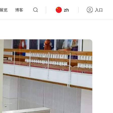
zh
展览
博客
入口