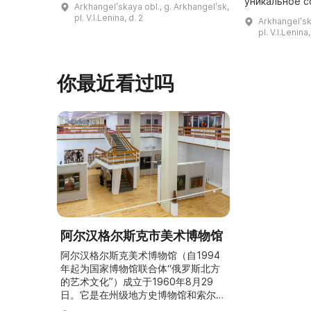
уникальное 
Arkhangelʹskaya obl., g. Arkhangelʹsk,
области. За это время было
исторических
pl. V.I.Lenina, d. 2
Arkhangelʹsk
собрано около 5 тысяч
природоохра
pl. V.I.Lenina,
произведений живописи,
Здесь можно 
скульптур ...
интересного 
животно ...
你最近看过吗
阿尔汉格尔斯克市美术博物馆
阿尔汉格尔斯克美术博物馆（自1994
年起为国家博物馆联合体“俄罗斯北方
的艺术文化”）成立于1960年8月29
日。它是在州级地方史博物馆和索尔维
奇格河历史艺术博物馆的艺术收藏基础