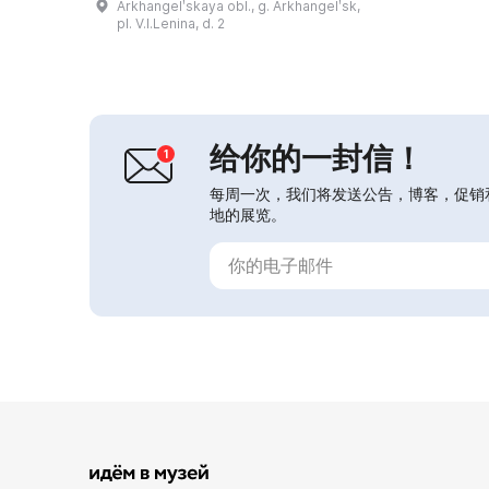
Arkhangelʹskaya obl., g. Arkhangelʹsk,
上创建的。博物馆联合体的馆长是玛亚
pl. V.I.Lenina, d. 2
·弗拉基米罗芙娜·米特凯维奇（Maya
Vladimirovna Mitkevich），她是荣誉
文化工作者、阿尔汉格尔斯克州的荣誉
市民及阿尔汉格尔斯克市的荣誉市民。
博物馆藏品的形成过...
给你的一封信！
每周一次，我们将发送公告，博客，促销
地的展览。