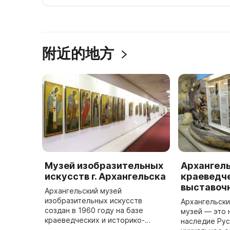
附近的地方
Музей изобразительных
Архангел
искусств г. Архангельска
краеведче
выставоч
Архангельский музей
изобразительных искусств
Архангельски
создан в 1960 году на базе
музей — это
краеведческих и историко-
наследие Рус
художественных музеев