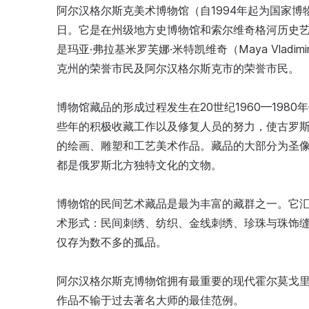
阿尔汉格尔斯克美术博物馆（自1994年起为国家博物
日。它是在州级地方史博物馆和索尔维奇格河历史
是玛亚·弗拉基米罗芙娜·米特凯维奇（Maya Vladim
克州的荣誉市民及阿尔汉格尔斯克市的荣誉市民。
博物馆藏品的形成过程发生在20世纪1960—19
些年的积极收藏工作以及修复人员的努力，使古罗斯艺
的绘画、雕塑和工艺美术作品。藏品的大部分为圣像
都是俄罗斯北方独特文化的文物。
博物馆的民间艺术藏品是最为丰富的藏群之一。它汇
术形式：民间刺绣、纺织、金线刺绣、珍珠与珠饰
仅存为数不多的孤品。
阿尔汉格尔斯克博物馆拥有最重要的现代霍尔莫戈里
作品不输于过去著名大师的最佳范例。