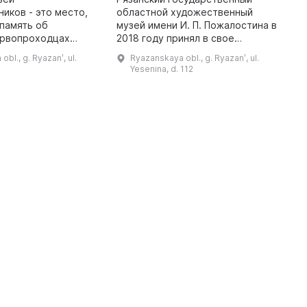
Р
иков - это место,
областной художественный
 память об
музей имени И. П. Пожалостина в
Ш
ервопроходцах
2018 году принял в свое
с
современности.
распоряжение выставочный зал,
м
bl., g. Ryazanʹ, ul.
Ryazanskaya obl., g. Ryazanʹ, ul.
 посетить
который был открыт в 1981 году
м
Yesenina, d. 112
 выставки,
Рязанской областной
в
я с историей
организацией ...
д
К