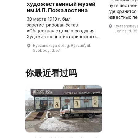
художественный музей
путешественн
им.И.П. Пожалостина
где хранится
известных п
30 марта 1913 г. был
прошлого и 
зарегистрирован Устав
Ryazanskaya o
Здесь можно
«Общества» с целью создания
Lenina, d. 35
экспозиции и
Художественно-исторического
познакомитьс
музея в Рязани. Оно занималось
Ryazanskaya obl., g. Ryazanʹ, ul.
открытия и ...
заботой о развитии и
Svobody, d. 57
популяризации художественного
и прикладного искус ...
你最近看过吗