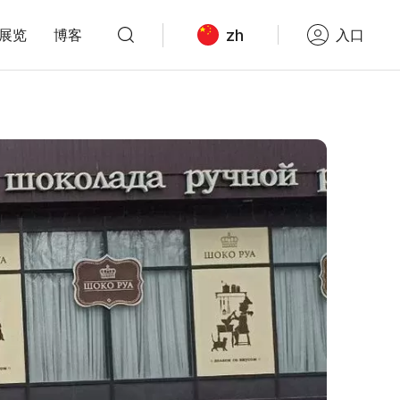
zh
展览
博客
入口