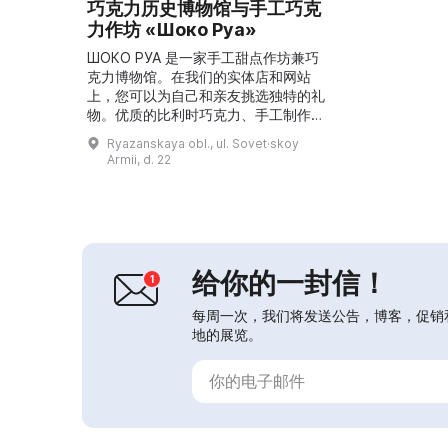
巧克力历史博物馆与手工巧克
力作坊 «Шоко Руа»
ШОКО РУА 是一家手工甜点作坊兼巧
克力博物馆。在我们的实体店和网站
上，您可以为自己和亲友挑选独特的礼
物。优质的比利时巧克力、手工制作以
及大师们的专业技艺——这就是让我们
Ryazanskaya obl., ul. Sovet·skoy
的产品如此美味的原因！...
Armii, d. 22
给你的一封信！
每周一次，我们将发送公告，博客，促销
地的展览。