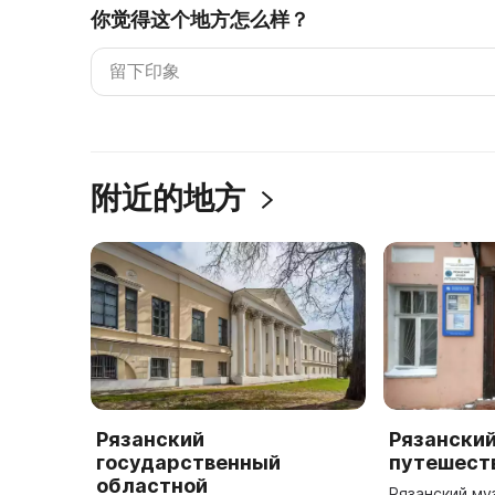
你觉得这个地方怎么样？
附近的地方
Рязанский
Рязанский
государственный
путешест
областной
Рязанский му