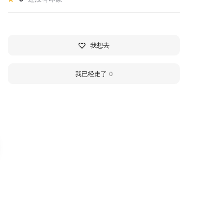
我想去
我已经走了
0
узей Истории
Chocolate History
околада и Мастерская
Museum and "Shoko R
околада Ручной
Handmade Chocolate