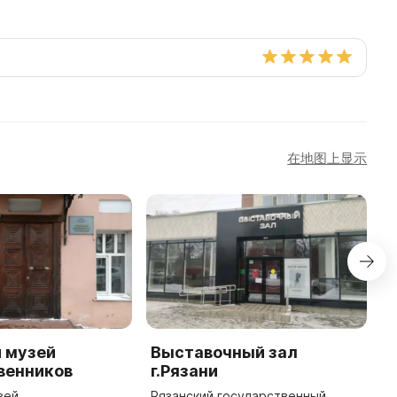
在地图上显示
 музей
Выставочный зал
М
венников
г.Рязани
Ш
Ш
зей
Рязанский государственный