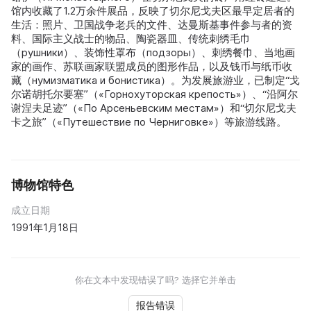
馆内收藏了1.2万余件展品，反映了切尔尼戈夫区最早定居者的
生活：照片、卫国战争老兵的文件、达曼斯基事件参与者的资
料、国际主义战士的物品、陶瓷器皿、传统刺绣毛巾
（рушники）、装饰性罩布（подзоры）、刺绣餐巾、当地画
家的画作、苏联画家联盟成员的图形作品，以及钱币与纸币收
藏（нумизматика и бонистика）。为发展旅游业，已制定“戈
尔诺胡托尔要塞”（«Горнохуторская крепость»）、“沿阿尔
谢涅夫足迹”（«По Арсеньевским местам»）和“切尔尼戈夫
卡之旅”（«Путешествие по Черниговке»）等旅游线路。
博物馆特色
成立日期
1991年1月18日
你在文本中发现错误了吗? 选择它并单击
报告错误