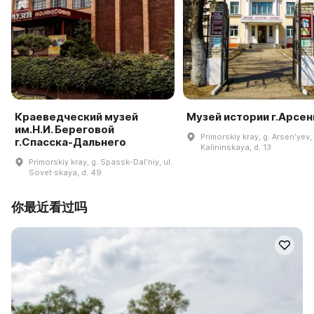
Краеведческий музей
Музей истории г.Арсе
им.Н.И. Береговой
Primorskiy kray, g. Arsenʹyev, 
г.Спасска-Дальнего
Kalininskaya, d. 13
Primorskiy kray, g. Spassk-Dalʹniy, ul.
Sovet·skaya, d. 49
你最近看过吗