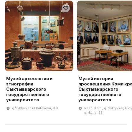
Музей археологии и
Музей истории
этнографии
просвещения Коми кр
Сыктывкарского
Сыктывкарского
государственного
государственного
университета
университета
g Syktyvkar, ul Katayeva, d 9
Resp. Komi, g. Syktyvkar, Okt
pr-kt., d. 55