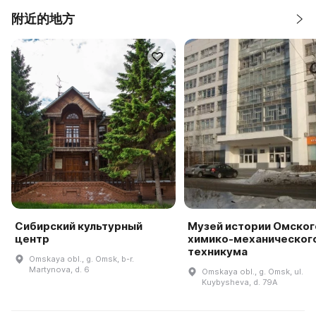
附近的地方
Сибирский культурный
Музей истории Омског
центр
химико-механическог
техникума
Omskaya obl., g. Omsk, b-r.
Martynova, d. 6
Omskaya obl., g. Omsk, ul.
Kuybysheva, d. 79A