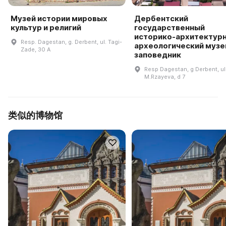
Музей истории мировых
Дербентский
культур и религий
государственный
историко-архитектурн
Resp. Dagestan, g. Derbent, ul. Tagi-
археологический музе
Zade, 30 A
заповедник
Resp Dagestan, g Derbent, ul
M.Rzayeva, d 7
类似的博物馆