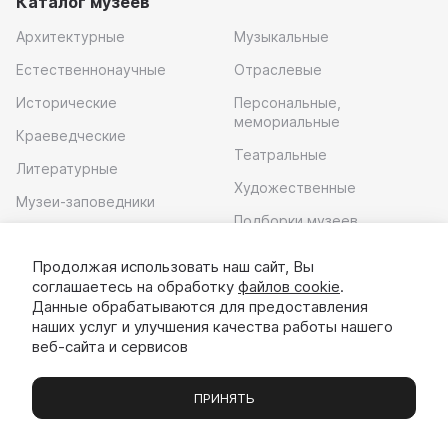
Каталог музеев
Архитектурные
Музыкальные
Естественнонаучные
Отраслевые
Исторические
Персональные,
мемориальные
Краеведческие
Театральные
Литературные
Художественные
Музеи-заповедники
Подборки музеев
Музей современного
искусства
Продолжая использовать наш сайт, Вы
соглашаетесь на обработку
файлов cookie
.
Скачать приложение
Данные обрабатываются для предоставления
наших услуг и улучшения качества работы нашего
веб-сайта и сервисов
ПРИНЯТЬ
Музеи
Выставки
Экскурсии
Чаты
Вы
© 2022 - 2026 «Идём в музей»