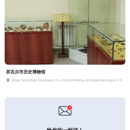
苏瓦尔市历史博物馆
Resp Tatarstan, Spasskiy r-n, s Kuznechikha, ul Kooperativnaya, d 9