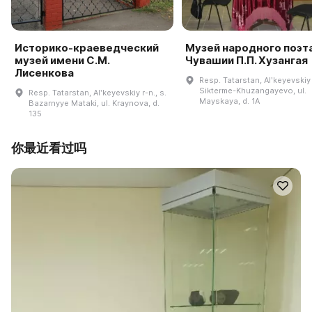
Историко-краеведческий
Музей народного поэт
музей имени С.М.
Чувашии П.П. Хузангая
Лисенкова
Resp. Tatarstan, Alʹkeyevskiy r
Sikterme-Khuzangayevo, ul.
Resp. Tatarstan, Alʹkeyevskiy r-n., s.
Mayskaya, d. 1A
Bazarnyye Mataki, ul. Kraynova, d.
135
你最近看过吗