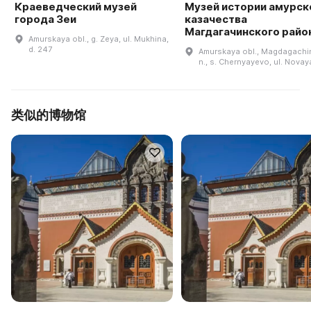
Краеведческий музей
Музей истории амурск
города Зеи
казачества
Магдагачинского райо
Amurskaya obl., g. Zeya, ul. Mukhina,
d. 247
Amurskaya obl., Magdagachin
n., s. Chernyayevo, ul. Novay
类似的博物馆