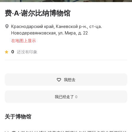
费·A·谢尔比纳博物馆
Краснодарский край, Каневской р-н., ст-ца.
Новодеревянковская, ул. Мира, д. 22
在地图上显示
0
还没有印象
我想去
我已经走了
0
关于博物馆