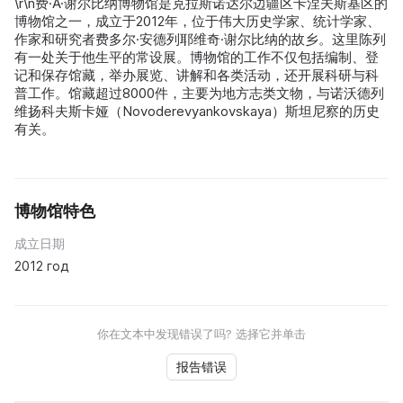
\r\n费·A·谢尔比纳博物馆是克拉斯诺达尔边疆区卡涅夫斯基区的
博物馆之一，成立于2012年，位于伟大历史学家、统计学家、
作家和研究者费多尔·安德列耶维奇·谢尔比纳的故乡。这里陈列
有一处关于他生平的常设展。博物馆的工作不仅包括编制、登
记和保存馆藏，举办展览、讲解和各类活动，还开展科研与科
普工作。馆藏超过8000件，主要为地方志类文物，与诺沃德列
维扬科夫斯卡娅（Novoderevyankovskaya）斯坦尼察的历史
有关。
博物馆特色
成立日期
2012 год
你在文本中发现错误了吗? 选择它并单击
报告错误