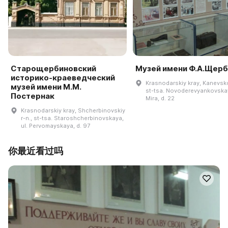
Старощербиновский
Музей имени Ф.А.Щер
историко-краеведческий
Krasnodarskiy kray, Kanevsko
музей имени М.М.
st-tsa. Novoderevyankovskay
Постернак
Mira, d. 22
Krasnodarskiy kray, Shcherbinovskiy
r-n., st-tsa. Staroshcherbinovskaya,
ul. Pervomayskaya, d. 97
你最近看过吗