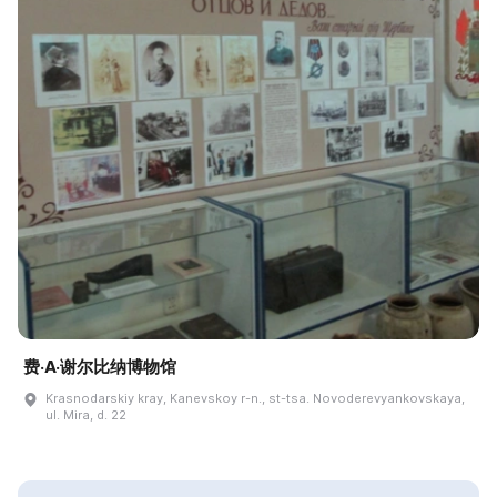
费·A·谢尔比纳博物馆
Krasnodarskiy kray, Kanevskoy r-n., st-tsa. Novoderevyankovskaya,
ul. Mira, d. 22