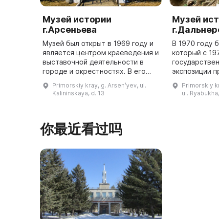
Музей истории
Музей ис
г.Арсеньева
г.Дальне
Музей был открыт в 1969 году и
В 1970 году 
является центром краеведения и
который с 19
выставочной деятельности в
государствен
городе и окрестностях. В его
экспозиции 
коллекциях собрано более 100
история разв
Primorskiy kray, g. Arsenʹyev, ul.
Primorskiy k
тысяч экспонатов. Экспозиция
завоевания п
Kalininskaya, d. 13
ul. Ryabukha,
посвящена истории заселе ...
основания ка
...
你最近看过吗