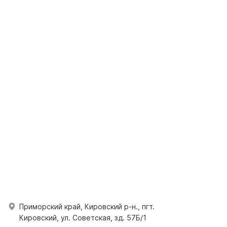
Приморский край, Кировский р-н., пгт.
Кировский, ул. Советская, зд. 57Б/1