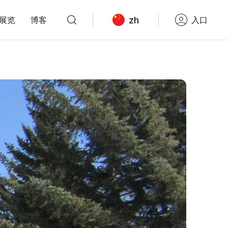
zh
展览
博客
入口