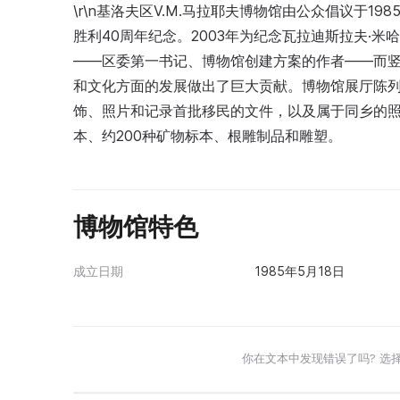
\r\n基洛夫区V.M.马拉耶夫博物馆由公众倡议于1
胜利40周年纪念。2003年为纪念瓦拉迪斯拉夫·米哈伊洛维奇·马
——区委第一书记、博物馆创建方案的作者——而
和文化方面的发展做出了巨大贡献。博物馆展厅陈
饰、照片和记录首批移民的文件，以及属于同乡的
本、约200种矿物标本、根雕制品和雕塑。
博物馆特色
成立日期
1985年5月18日
你在文本中发现错误了吗? 选