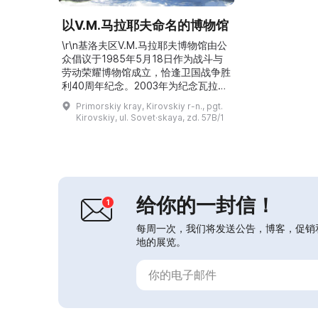
以V.M.马拉耶夫命名的博物馆
\r\n基洛夫区V.M.马拉耶夫博物馆由公
众倡议于1985年5月18日作为战斗与
劳动荣耀博物馆成立，恰逢卫国战争胜
利40周年纪念。2003年为纪念瓦拉迪
斯拉夫·米哈伊洛维奇·马拉耶夫
Primorskiy kray, Kirovskiy r-n., pgt.
（Vladislav Mikhailovich Malaev）
Kirovskiy, ul. Sovet·skaya, zd. 57B/1
——区委第一书记、博物馆创建方案的
作者——而竖立了纪念牌，并将博物馆
以其命名，他为地区在社会经济和文化
方面的发展做出了巨大贡献。博物馆展
厅陈列了各种展品，涵...
给你的一封信！
每周一次，我们将发送公告，博客，促销
地的展览。