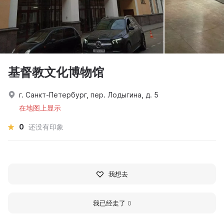
基督教文化博物馆
г. Санкт-Петербург, пер. Лодыгина, д. 5
在地图上显示
0
还没有印象
我想去
我已经走了
0