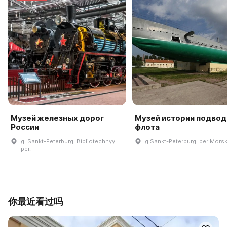
Музей железных дорог
Музей истории подвод
России
флота
g. Sankt-Peterburg, Bibliotechnyy
g Sankt-Peterburg, per Morsk
per.
你最近看过吗