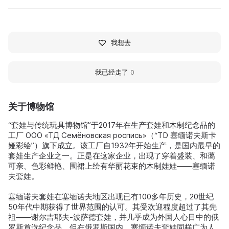
我想去
我已经走了
0
关于博物馆
“套娃与传统玩具博物馆”于2017年在生产套娃和木制纪念品的
工厂 ООО «ТД Семёновская роспись»（“TD 塞缅诺夫斯卡
娅彩绘”）旗下成立。该工厂自1932年开始生产，是国内最早的
套娃生产企业之一。正是在这家企业，出现了穿着盛装、和蔼
可亲、色彩鲜艳、围裙上绘有华丽花束的木制娃娃——塞缅诺
夫套娃。
塞缅诺夫套娃在塞缅诺夫地区出现已有100多年历史，20世纪
50年代中期获得了世界范围的认可。其受欢迎程度超过了其先
祖——谢尔吉耶夫-波萨德套娃，并几乎成为外国人心目中的俄
罗斯首选纪念品。但在俄罗斯国内，塞缅诺夫套娃同样广为人