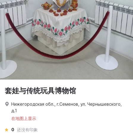
套娃与传统玩具博物馆
Нижегородская обл., г.Семенов, ул. Чернышевского,
д.1
在地图上显示
0
还没有印象