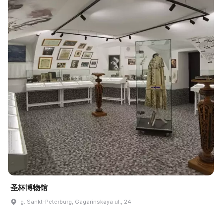
圣杯博物馆
g. Sankt-Peterburg, Gagarinskaya ul., 24