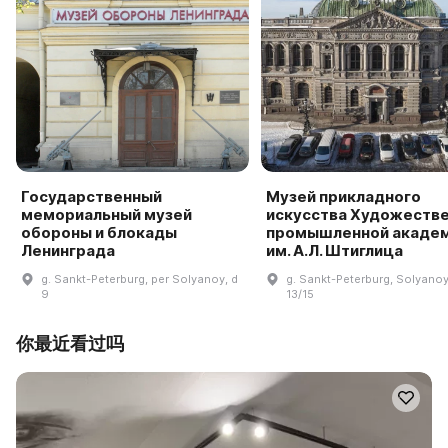
Государственный
Музей прикладного
мемориальный музей
искусства Художеств
обороны и блокады
промышленной акаде
Ленинграда
им. А.Л. Штиглица
g. Sankt-Peterburg, per Solyanoy, d
g. Sankt-Peterburg, Solyanoy 
9
13/15
你最近看过吗