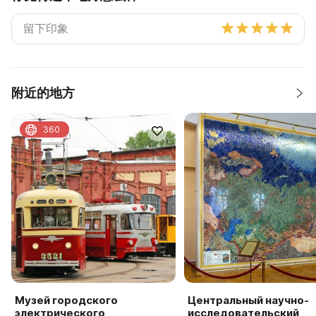
附近的地方
360
Музей городского
Центральный научно-
электрического
исследовательский