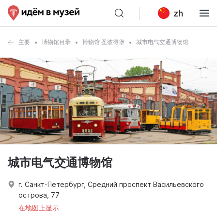
zh
主要
博物馆目录
博物馆 圣彼得堡
城市电气交通博物馆
城市电气交通博物馆
г. Санкт-Петербург, Средний проспект Васильевского
острова, 77
在地图上显示