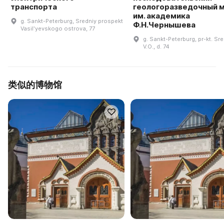
транспорта
геологоразведочный 
им. академика
g. Sankt-Peterburg, Sredniy prospekt
Ф.Н.Чернышева
Vasilʹyevskogo ostrova, 77
g. Sankt-Peterburg, pr-kt. Sr
V.O., d. 74
类似的博物馆