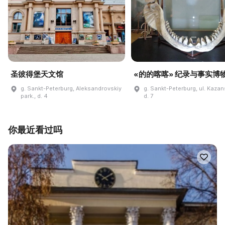
圣彼得堡天文馆
«的的喀喀» 纪录与事实博
g. Sankt-Peterburg, Aleksandrovskiy
g. Sankt-Peterburg, ul. Kaza
park., d. 4
d. 7
你最近看过吗