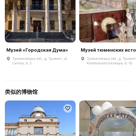
Музей «Городская Дума»
Музей тюменских ист
Tyumenskaya obl., g. Tyumenʹ, ul.
Tyumenskaya obl., g. Tyumenʹ,
Lenina, d. 2
Kommunisticheskaya, d. 10
类似的博物馆