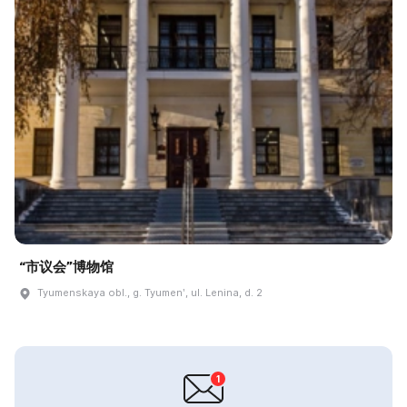
“市议会”博物馆
Tyumenskaya obl., g. Tyumenʹ, ul. Lenina, d. 2