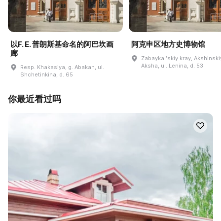
以F. E. 普朗斯基命名的阿巴坎画
阿克申区地方史博物馆
廊
Zabaykalʹskiy kray, Akshinskiy
Aksha, ul. Lenina, d. 53
Resp. Khakasiya, g. Abakan, ul.
Shchetinkina, d. 65
你最近看过吗