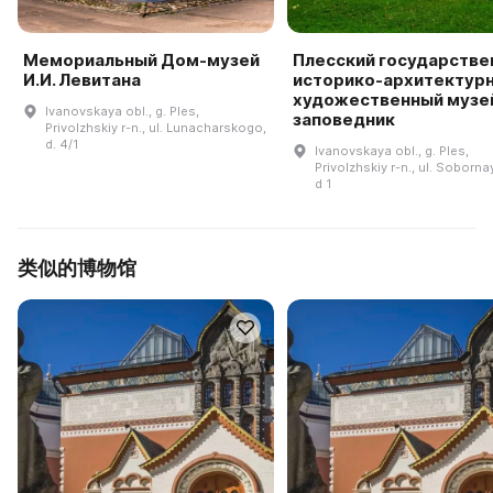
Мемориальный Дом-музей
Плесский государстве
И.И. Левитана
историко-архитектурн
художественный музе
Ivanovskaya obl., g. Ples,
заповедник
Privolzhskiy r-n., ul. Lunacharskogo,
d. 4/1
Ivanovskaya obl., g. Ples,
Privolzhskiy r-n., ul. Soborna
d 1
类似的博物馆