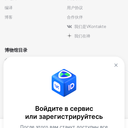
编译
用户协议
博客
合作伙伴
我们是VKontakte
我们在禅
博物馆目录
个人与纪念博物馆
文学
剧院博物馆
自然科学博物馆
博物馆-保护区
艺术
历史
行业
地方史
音乐
大樓
博物馆藏品
Войдите в сервис
или зарегистрируйтесь
当代艺术博物馆
下载应用程序
После этого вам станут доступны все