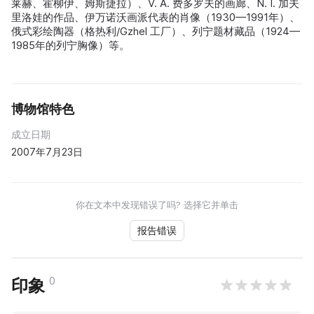
莱赫、霍柳伊、姆斯捷拉）、V. A. 费多罗夫的画廊、N. I. 加夫
里洛娃的作品、伊万诺沃画派代表的肖像（1930—1991年）、
俄式彩绘陶器（格热利/Gzhel 工厂）、列宁题材藏品（1924—
1985年的列宁胸像）等。
博物馆特色
成立日期
2007年7月23日
你在文本中发现错误了吗? 选择它并单击
报告错误
0
印象