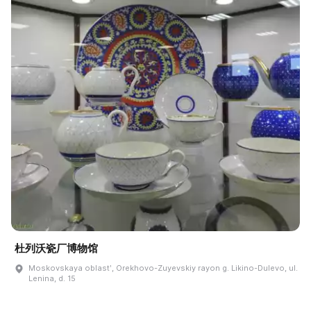
杜列沃瓷厂博物馆
Moskovskaya oblastʹ, Orekhovo-Zuyevskiy rayon g. Likino-Dulevo, ul.
Lenina, d. 15