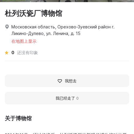
杜列沃瓷厂博物馆
Московская область, Орехово-Зуевский район г.
Ликино-Дулево, ул. Ленина, д. 15
在地图上显示
0
还没有印象
我想去
我已经走了
0
关于博物馆