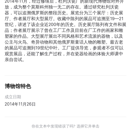
2014年11月，经过修缮后，杜列沃瓷厂的新现代博物馆对外开
放，成为整个莫斯科州独一无二的存在。通过研究杜列沃瓷
器，可以追溯俄罗斯的整段历史。展览分为三个展厅：历史展
厅、作者展厅和大型展厅。收藏中陈列的展品可追溯至19—21
世纪，讲述了该企业近200年的历史。历史展厅陈列有文件和展
品；作者展厅展示了曾在工厂工作及目前在厂工作的画家和雕
塑家的作品。大型展厅展出不同风格和艺术流派的器物，以及
公主与火鸟、奇异动物和其他俄罗斯童话人物的雕塑。最古老
的展品可追溯到19世纪中叶。工厂提供导览，参观者不仅可以
观赏展品，还能了解生产过程，并在瓷器绘画的体验大师课中
亲自尝试。
博物馆特色
成立日期
2014年11月26日
你在文本中发现错误了吗? 选择它并单击