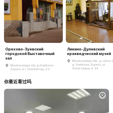
Орехово-Зуевский
Ликино-Дулевский
городской Выставочный
краеведческий музей
зал
Moskovskaya obl., g. Likino-
g. Orekhovo-Zuyevo, ul.
Moskovskaya obl, g Orekhovo-
Sovet·skaya, d. 34
Zuyevo, b-r Tsentralʹnyy, d 3
你最近看过吗