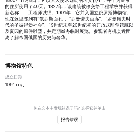
1800年11月8日，它以大天使米迦勒的名义祝圣，并作为皇帝
的住所使用了40天。1822年，该建筑被移交给工程学校并获得
新名称——工程师城堡。1991年，它并入国立俄罗斯博物馆。
现在这里陈列有“俄罗斯面孔”、“罗曼诺夫画廊”、“罗曼诺夫时
代的圣彼得堡社会”、19世纪末至20世纪初的开放式雕塑馆藏以
及夏园的原件雕塑，并定期举办临时展览。参观者有机会近距
离了解帝国俄国的历史与奢华。
博物馆特色
成立日期
1991 год
你在文本中发现错误了吗? 选择它并单击
报告错误