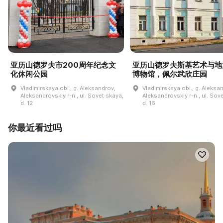
亚历山德罗夫市200周年纪念文
亚历山德罗夫斯基艺术与地
化休闲公园
博物馆，佩尔武欣庄园
Vladimirskaya obl., g. Aleksandrov,
Vladimirskaya obl., g. Aleksa
Aleksandrovskiy r-n., ul. Sovet·skaya,
Aleksandrovskiy r-n., ul. Sov
d. 12
d. 16
你最近看过吗