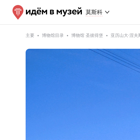
莫斯科
主要
博物馆目录
博物馆 圣彼得堡
亚历山大·涅夫