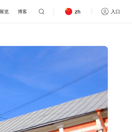
zh
展览
博客
入口