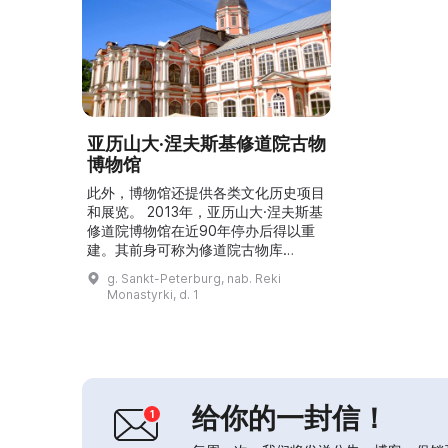
亚历山大·涅夫斯基修道院古物
博物馆
此外，博物馆还提供各类文化历史项目
和展览。 2013年，亚历山大·涅夫斯基
修道院博物馆在近90年停办后得以重
建。其前身可称为修道院古物库
（Древлехранилище），创建于
g. Sankt-Peterburg, nab. Reki
1910年，收藏有1500多件展品，其中
Monastyrki, d. 1
既有古老的教会建筑遗物，也有与彼得
一世及其他统治王朝成员相关的纪念物
品。然而，1922年在收缴教会财物的
运动中，古物库被关闭。博物馆的重建
恰逢修道院300周年纪念。2017年初...
给你的一封信！