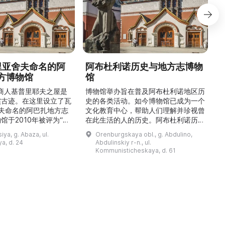
德里亚舍夫命名的阿
阿布杜利诺历史与地方志博物
方博物馆
馆
1
的商人基普里耶夫之屋是
博物馆举办旨在普及阿布杜利诺地区历
实古迹。在这里设立了瓦
史的各类活动。如今博物馆已成为一个
舍夫命名的阿巴扎地方志
文化教育中心，帮助人们理解并珍视曾
馆于2010年被评为“哈
在此生活的人的历史。阿布杜利诺历史
市级博物馆”。博物馆
与地方志博物馆于1966年在当地知名
ya, g. Abaza, ul.
Orenburgskaya obl., g. Abdulino,
及哈卡斯地区自公元前4
人士的倡议下创建。最初位于共产党街
a, d. 24
Abdulinskiy r-n., ul.
为主题，展出有箭头、刀
274号商人沃罗比约夫住宅附属建筑
Kommunisticheskaya, d. 61
质胸针、石磨等。庄园被
内。现址为共产党街61号。馆内常设
绕，院内有宽敞的谷仓和
展览包括“农民小屋”、“阿布杜利诺的
耶夫之屋是了解阿巴扎历
商人”、“战斗荣耀厅”和“阿布杜利诺：
史并度过难忘时光的绝佳场所。 ...
20世纪”。博物馆定期举办旨在推广阿
布杜利诺地区历史 ...