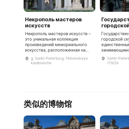
Некрополь мастеров
Государс
искусств
городско
Некрополь мастеров искусств –
Государстве
это уникальная коллекция
городской ск
произведений мемориального
единственным
искусства, расположенная на
занимающимс
территории бывшего
охраной и р
g. Sankt-Peterburg, Tikhvinskoye
Sankt-Peter
Тихвинского кладбища
памятников 
kladbishche
179/2A
Александро-Невской лавры,
искусства в 
существующего с 1823 год ...
类似的博物馆