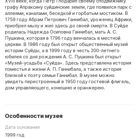
XVIII веке, когда Петр I подарил своему сподвижнику
графу Апраксину суйдинские земли, где появился парк с
аллеями, каналами, беседкой и горбатым мостиком. В
1759 году Абрам Петрович Ганнибал, уроженец Африки,
приобрел мызу и жил здесь до своей смерти. В Суйде
родилась Надежда Осиповна Ганнибал, мать А. С.
Пушкина, которая в 1796 году венчалась в местной
церкви. В 1986 году был открыт общественный музей
истории Суйды, а в 1999 году в честь 200-летнего
юбилея со дня рождения А. С. Пушкина был открыт
«Музей-усадьба «Суйда». Здесь представлена история
поместья и жизни А. П. Ганнибала, а также история
близкой к поэту семьи Ганнибал. В музее можно
увидеть перестроенный в 1950 году гостевой флигель,
дом управляющего, конюшню и оранжерею.
Особенности музея
Дата основания
1999 год