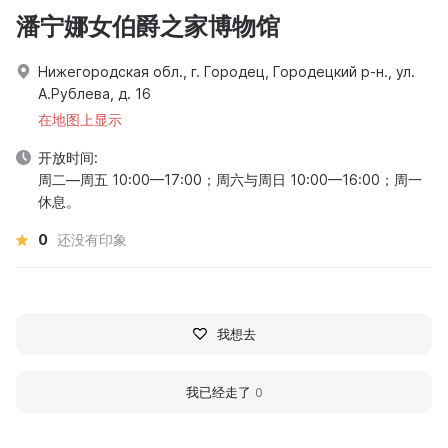
潘宁娜女伯爵之家博物馆
Нижегородская обл., г. Городец, Городецкий р-н., ул.
А.Рублева, д. 16
在地图上显示
开放时间:
周二—周五 10:00—17:00；周六与周日 10:00—16:00；周一
休息。
0
还没有印象
我想去
我已经走了
0