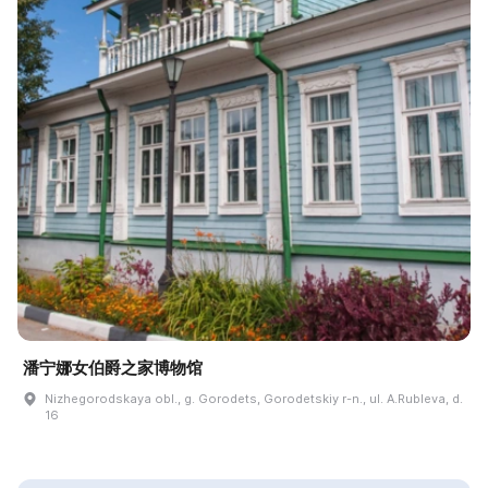
潘宁娜女伯爵之家博物馆
Nizhegorodskaya obl., g. Gorodets, Gorodetskiy r-n., ul. A.Rubleva, d.
16