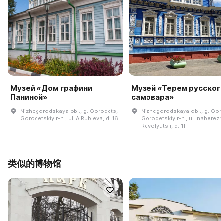
Музей «Дом графини
Музей «Терем русског
Паниной»
самовара»
Nizhegorodskaya obl., g. Gorodets,
Nizhegorodskaya obl., g. Go
Gorodetskiy r-n., ul. A.Rubleva, d. 16
Gorodetskiy r-n., ul. nabere
Revolyutsii, d. 11
类似的博物馆