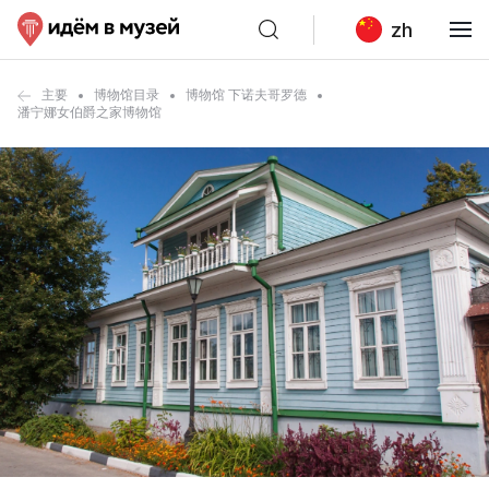
zh
主要
博物馆目录
博物馆 下诺夫哥罗德
潘宁娜女伯爵之家博物馆