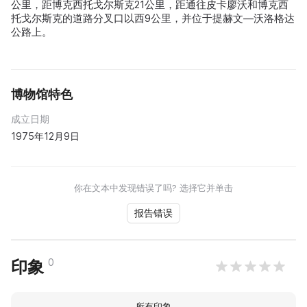
公里，距博克西托戈尔斯克21公里，距通往皮卡廖沃和博克西
托戈尔斯克的道路分叉口以西9公里，并位于提赫文—沃洛格达
公路上。
博物馆特色
成立日期
1975年12月9日
你在文本中发现错误了吗? 选择它并单击
报告错误
0
印象
所有印象