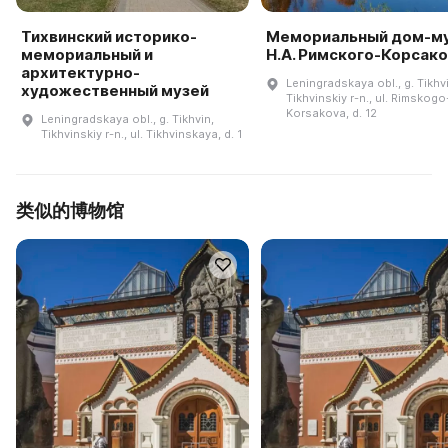
Тихвинский историко-
Мемориальный дом-м
мемориальный и
Н.А. Римского-Корсак
архитектурно-
Leningradskaya obl., g. Tikhv
художественный музей
Tikhvinskiy r-n., ul. Rimskogo
Korsakova, d. 12
Leningradskaya obl., g. Tikhvin,
Tikhvinskiy r-n., ul. Tikhvinskaya, d. 1
类似的博物馆