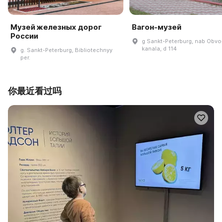
Музей железных дорог
Вагон-музей
России
g Sankt-Peterburg, nab Obv
kanala, d 114
g. Sankt-Peterburg, Bibliotechnyy
per.
你最近看过吗