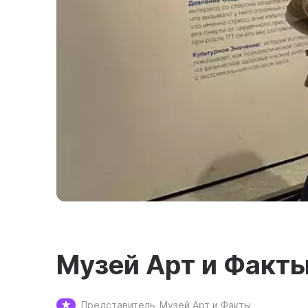
Музей Арт и Факт
Представитель
Музей Арт и Факты