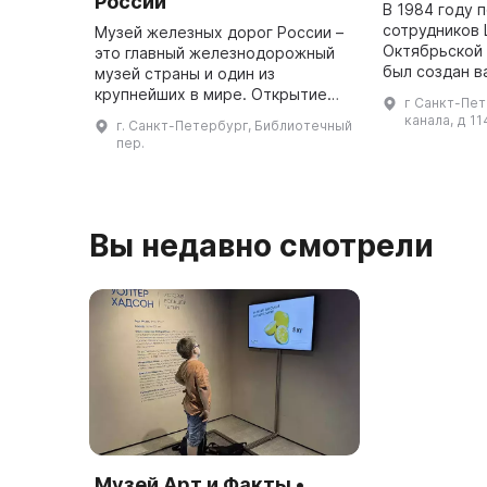
России
В 1984 году 
сотрудников 
Музей железных дорог России –
Октябрьской
это главный железнодорожный
был создан в
музей страны и один из
Основная цел
крупнейших в мире. Открытие
г Санкт-Пе
жителям отда
прошло 30 октября 2017 года в
канала, д 11
г. Санкт-Петербург, Библиотечный
возможность
честь 180-летия железных дорог
пер.
историе ...
России. Музей расположен на те
...
Вы недавно смотрели
Музей Арт и Факты •