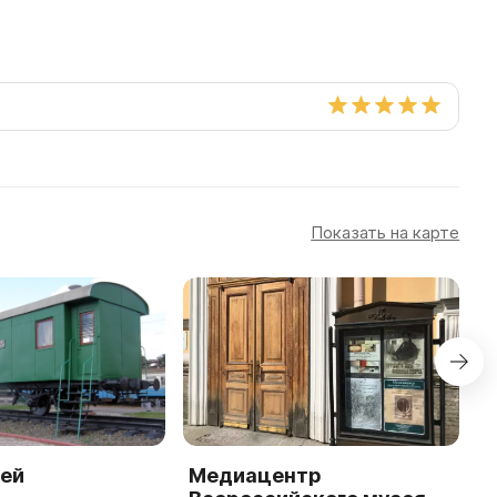
Показать на карте
зей
Медиацентр
A