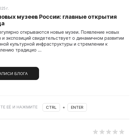
25 г.
новых музеев России: главные открытия
да
егулярно открываются новые музеи. Появление новых
 и экспозиций свидетельствует о динамичном развитии
ной культурной инфраструктуры и стремлении к
ению традицио ...
АПИСИ БЛОГА
ТЕ ЕЁ И НАЖМИТЕ
CTRL
+
ENTER