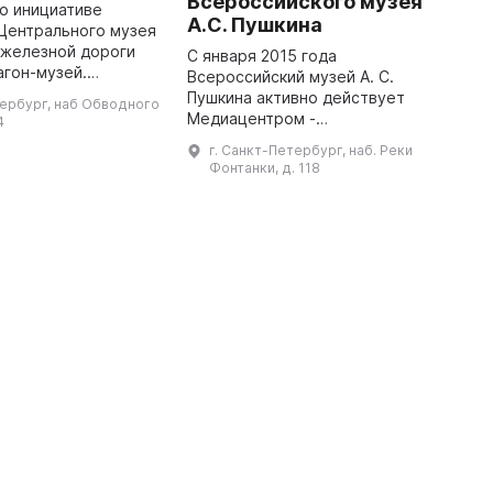
Всероссийского музея
по инициативе
А.С. Пушкина
Центрального музея
“
 железной дороги
t
С января 2015 года
агон-музей.
wi
Всероссийский музей А. С.
ь – предоставить
in
Пушкина активно действует
тербург, наб Обводного
ленных уголков
th
Медиацентром -
4
 познакомиться с
многофункциональной
г. Санкт-Петербург, наб. Реки
площадкой, которая сочетает в
Фонтанки, д. 118
себе традиционные музейные
практики с возможностями
современных ...