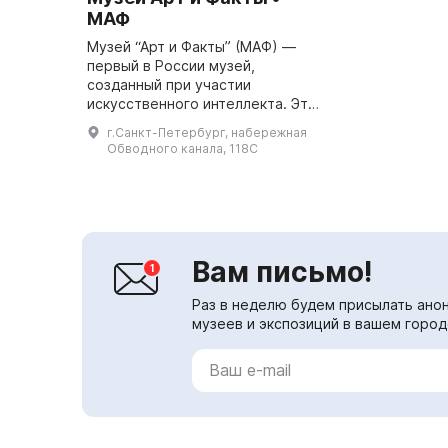
МАФ
Музей “Арт и Факты” (МАФ) —
первый в России музей,
созданный при участии
искусственного интеллекта. Это
новое слово в культурной жизни
г.Санкт-Петербург, набережная
города. Здесь будет интересно и
Обводного канала, 118С
детям, и взрослым. Хотите
поде...
Вам письмо!
Раз в неделю будем присылать анон
музеев и экспозиций в вашем город