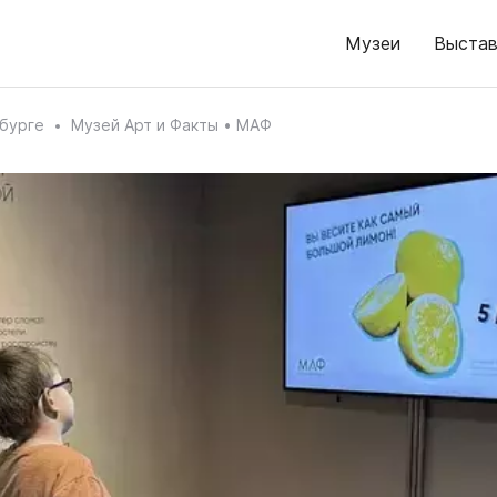
Музеи
Выстав
бурге
Музей Арт и Факты • МАФ