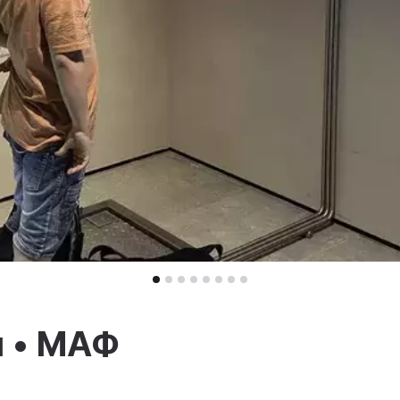
ы • МАФ