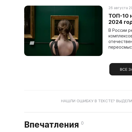
26 августа 20
ТОП-10 
2024 го
В России р
комплексов
отечествен
переосмысл
ВСЕ З
НАШЛИ ОШИБКУ В ТЕКСТЕ? ВЫДЕЛИ
Впечатления
0