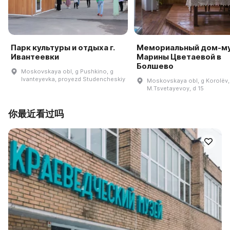
Парк культуры и отдыха г.
Мемориальный дом-м
Ивантеевки
Марины Цветаевой в
Болшево
Moskovskaya obl, g Pushkino, g
Ivanteyevka, proyezd Studencheskiy
Moskovskaya obl, g Korolëv,
M.Tsvetayevoy, d 15
你最近看过吗