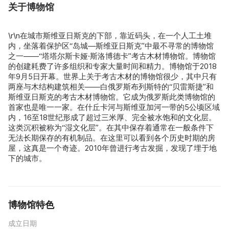
关于博物馆
\r\n在城市斯维亚日斯克的下部，靠近码头，在一个人工土堆
内，坐落着保护区“岛城—斯维亚日斯克”中最不寻常的博物馆
之一——“塔塔尔斯卡娅·斯洛博德卡”考古木材博物馆。博物馆
的创建耗费了许多组织和专家大量时间和精力。博物馆于2018
年9月5日开幕。世界上关于考古木材的博物馆很少，其中只有
两座与木结构建筑相关——白俄罗斯布列斯特的“贝雷斯捷”和
斯维亚日斯克的考古木材博物馆。它成为俄罗斯此类博物馆的
首家也是唯一一家。在什丘卡河与斯维亚加河一带的5公顷区域
内，16至18世纪形成了超过三米厚、完全被水饱和的文化层。
这类沉积被称为“湿文化层”。在其中保存着通常在一般条件下
无法长期保存的有机制品。在这里可以看到各个历史时期的房
屋，这真是一个奇迹。2010年曾进行考古发掘，发现了埋于地
下的城市。
博物馆特色
成立日期