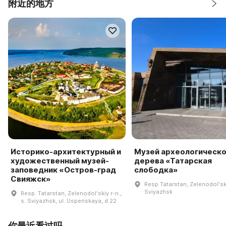
附近的地方
Историко-архитектурный и
Музей археологическо
художественный музей-
дерева «Татарская
заповедник «Остров-град
слободка»
Свияжск»
Resp Tatarstan, Zelenodolʹski
Sviyazhsk
Resp. Tatarstan, Zelenodolʹskiy r-n.,
s. Sviyazhsk, ul. Uspenskaya, d 22
你最近看过吗