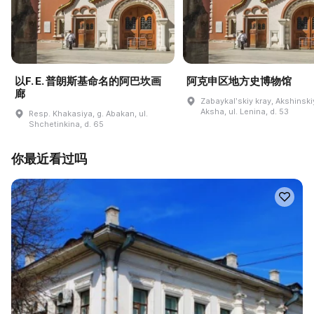
以F. E. 普朗斯基命名的阿巴坎画
阿克申区地方史博物馆
廊
Zabaykalʹskiy kray, Akshinskiy
Aksha, ul. Lenina, d. 53
Resp. Khakasiya, g. Abakan, ul.
Shchetinkina, d. 65
你最近看过吗