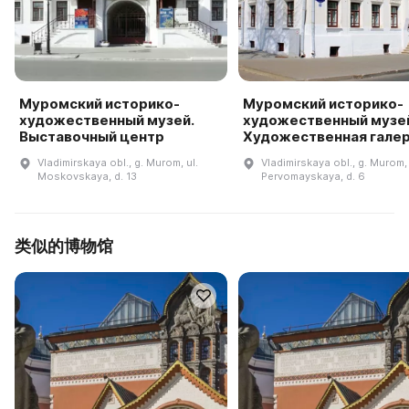
Муромский историко-
Муромский историко-
художественный музей.
художественный музей
Выставочный центр
Художественная гале
Vladimirskaya obl., g. Murom, ul.
Vladimirskaya obl., g. Murom, 
Moskovskaya, d. 13
Pervomayskaya, d. 6
类似的博物馆