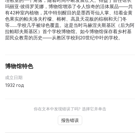
理教室的一个角落，随着时间不断发展壮大。得益于首任馆长
玛丽亚·彼得罗芙娜，博物馆增添了令人惊奇的活体展品——共
有42种室内植物，其中特别醒目的是墨西哥仙人掌、结着金黄
色果实的帕夫洛夫柠檬、榕树、高及天花板的棕榈和天门冬
等……学校几乎被绿色覆盖。这是当时马赫涅夫斯基区（后为阿
拉帕耶夫斯基区）首个学校博物馆。如今博物馆保存着乡村基
层民众教育的历史——从教区学校到20世纪中叶的学校。
博物馆特色
成立日期
1932 год
你在文本中发现错误了吗? 选择它并单击
报告错误