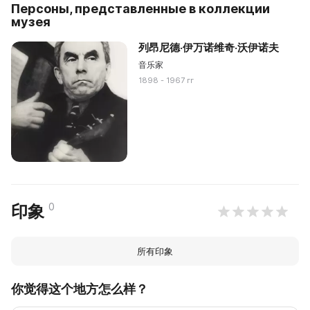
Персоны, представленные в коллекции
музея
列昂尼德·伊万诺维奇·沃伊诺夫
音乐家
1898 - 1967 гг
0
印象
所有印象
你觉得这个地方怎么样？