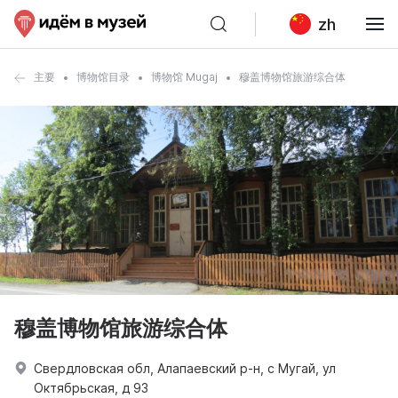
zh
主要
博物馆目录
博物馆 Mugaj
穆盖博物馆旅游综合体
穆盖博物馆旅游综合体
Свердловская обл, Алапаевский р-н, с Мугай, ул
Октябрьская, д 93