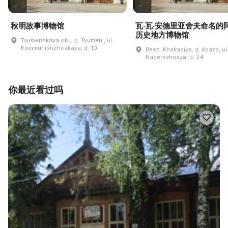
秋明故事博物馆
瓦·瓦·安德里亚舍夫命名的
历史地方博物馆
Tyumenskaya obl., g. Tyumenʹ, ul.
Kommunisticheskaya, d. 10
Resp. Khakasiya, g. Abaza, ul
Naberezhnaya, d. 24
你最近看过吗