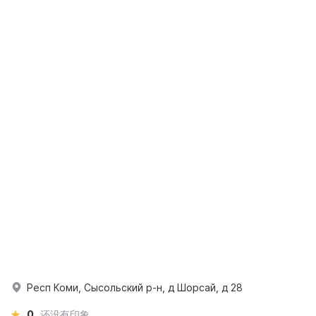
Респ Коми, Сысольский р-н, д Шорсай, д 28
0
还没有印象