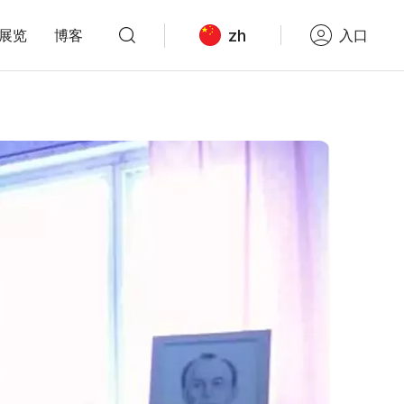
zh
展览
博客
入口