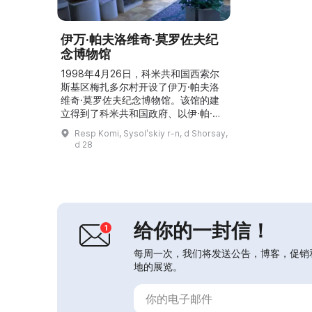
伊万·帕夫洛维奇·莫罗佐夫纪
念博物馆
1998年4月26日，科米共和国西索尔
斯基区梅扎多尔村开设了伊万·帕夫洛
维奇·莫罗佐夫纪念博物馆。该馆的建
立得到了科米共和国政府、以伊·帕·莫
罗佐夫命名的共和国公益基金、西索尔
Resp Komi, Sysolʹskiy r-n, d Shorsay,
斯基区管理部门及其家人的支持。博物
d 28
馆展出莫罗佐夫家族的照片、文件、个
人物品，以及乡邻们关于伊万·帕夫洛
维奇的回忆，吸引了成人和儿童的关
注。伊万·帕夫洛维奇的生日和纪念日
这里会举行认识他的人们的聚会。
2018年4月20日，博物...
给你的一封信！
每周一次，我们将发送公告，博客，促销
地的展览。