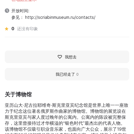
开放时间:
参见： http://scriabinmuseum.ru/contacts/
0
还没有印象
我想去
我已经走了
0
关于博物馆
亚历山大·尼古拉耶维奇·斯克里亚宾纪念馆是世界上唯一一座致
力于纪念这位著名俄罗斯作曲家的博物馆。博物馆的展览设在
斯克里亚宾与家人度过晚年的公寓内。公寓内的陈设被完整保
存，这里曾接待过才华横溢的“银色时代”最杰出的代表人物。
该博物馆不仅吸引职业音乐家，也面向广大公众，展示了19世