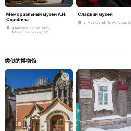
Мемориальный музей А.Н.
Сладкий музей
Скрябина
g. Moskva, ul. Novyy Arbat, d
g Moskva, per Bolʹshoy
Nikolopeskovskiy, d 11
类似的博物馆