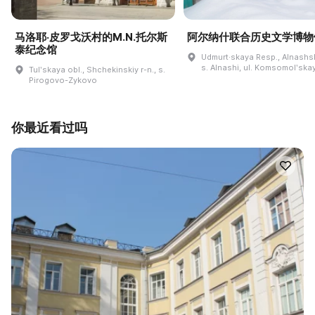
马洛耶·皮罗戈沃村的M.N.托尔斯
阿尔纳什联合历史文学博物
泰纪念馆
Udmurt·skaya Resp., Alnashski
s. Alnashi, ul. Komsomolʹskay
Tulʹskaya obl., Shchekinskiy r-n., s.
Pirogovo-Zykovo
你最近看过吗