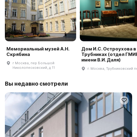
Мемориальный музей А.Н.
Дом И.С. Остроухова в
Скрябина
Трубниках (отдел ГМ
имени В.И. Даля)
г Москва, пер Большой
Николопесковский, д 11
г. Москва, Трубниковский пер
Вы недавно смотрели