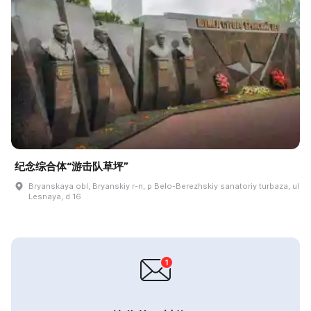
纪念综合体“游击队草坪”
Bryanskaya obl, Bryanskiy r-n, p Belo-Berezhskiy sanatoriy turbaza, ul
Lesnaya, d 16