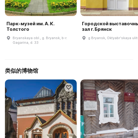
Парк-музей им. А. К.
Городской выставочн
Толстого
зал г. Брянск
Bryanskaya obl., g. Bryansk, b-r.
g Bryansk, Oktyabrʹskaya ulit
Gagarina, d. 33
类似的博物馆