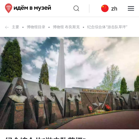
zh
主要
博物馆目录
博物馆 布良斯克
纪念综合体“游击队草坪”