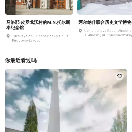
马洛耶·皮罗戈沃村的M.N.托尔斯
阿尔纳什联合历史文学博物
泰纪念馆
Udmurt·skaya Resp., Alnashski
s. Alnashi, ul. Komsomolʹskay
Tulʹskaya obl., Shchekinskiy r-n., s.
Pirogovo-Zykovo
你最近看过吗