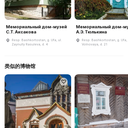
Мемориальный дом-музей
Мемориальный дом-м
С.Т. Аксакова
А.Э. Тюлькина
Resp. Bashkortostan, g. Ufa, ul.
Resp. Bashkortostan, g. Ufa, 
Zaynully Rasuleva, d. 4
Volnovaya, d. 21
类似的博物馆