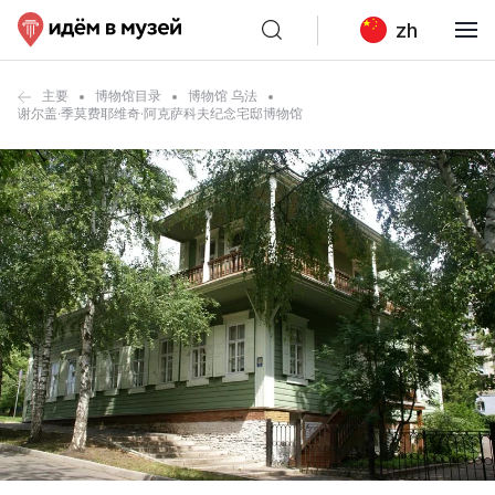
zh
主要
博物馆目录
博物馆 乌法
谢尔盖·季莫费耶维奇·阿克萨科夫纪念宅邸博物馆