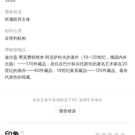
5200
预算状况
所属联邦主体
组织分类
非营利机构
博物馆物品
谢尔盖·季莫费耶维奇·阿克萨科夫的著作（19—20世纪，俄国内外
出版）——170件藏品；居住在巴什科尔托斯坦的著名艺术家在20
世纪的画作——60件藏品；19世纪家具藏品——120件藏品。最有
代表性的馆藏。
你在文本中发现错误了吗? 选择它并单击
报告错误
0
印象