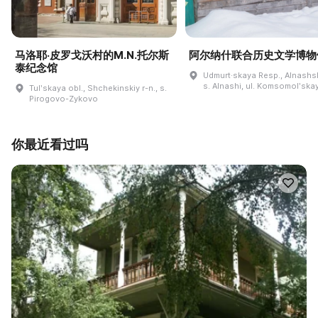
马洛耶·皮罗戈沃村的M.N.托尔斯
阿尔纳什联合历史文学博物
泰纪念馆
Udmurt·skaya Resp., Alnashski
s. Alnashi, ul. Komsomolʹskay
Tulʹskaya obl., Shchekinskiy r-n., s.
Pirogovo-Zykovo
你最近看过吗