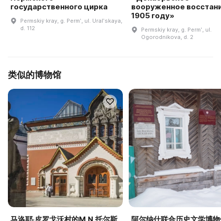
государственного цирка
вооруженное восстани
1905 году»
Permskiy kray, g. Permʹ, ul. Uralʹskaya,
d. 112
Permskiy kray, g. Permʹ, ul.
Ogorodnikova, d. 2
类似的博物馆
马洛耶·皮罗戈沃村的M.N.托尔斯
阿尔纳什联合历史文学博物