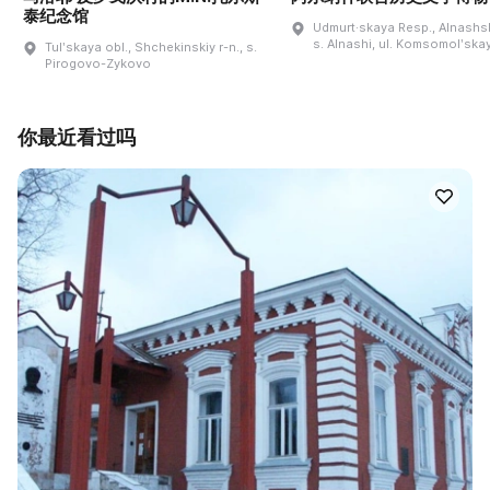
泰纪念馆
Udmurt·skaya Resp., Alnashski
s. Alnashi, ul. Komsomolʹskay
Tulʹskaya obl., Shchekinskiy r-n., s.
Pirogovo-Zykovo
你最近看过吗