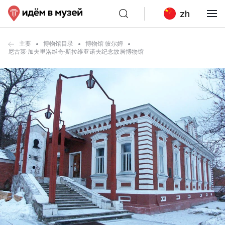
zh
主要
博物馆目录
博物馆 彼尔姆
尼古莱·加夫里洛维奇·斯拉维亚诺夫纪念故居博物馆