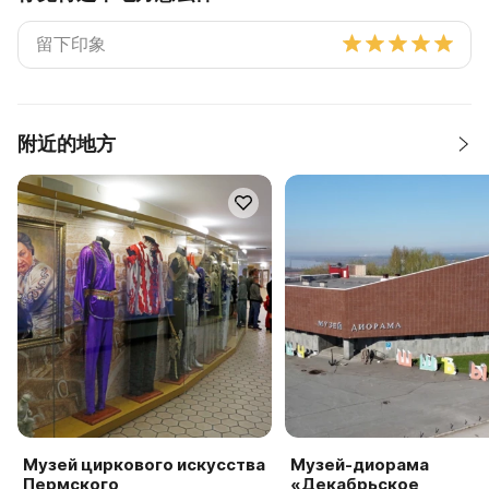
附近的地方
Музей циркового искусства
Музей-диорама
Пермского
«Декабрьское