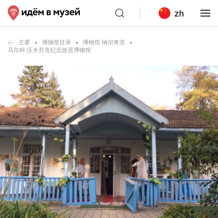
zh
主要
博物馆目录
博物馆 纳尔奇克
马尔科·沃夫乔克纪念故居博物馆