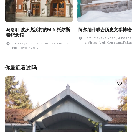
马洛耶·皮罗戈沃村的M.N.托尔斯
阿尔纳什联合历史文学博物
泰纪念馆
Udmurt·skaya Resp., Alnashski
s. Alnashi, ul. Komsomolʹskay
Tulʹskaya obl., Shchekinskiy r-n., s.
Pirogovo-Zykovo
你最近看过吗