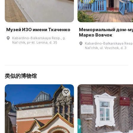
Музей ИЗО имени Ткаченко
Мемориальный дом-м
Марко Вовчок
Kabardino-Balkarskaya Resp., g.
Nalʹchik, pr-kt. Lenina, d. 35
Kabardino-Balkarskaya Resp.
Nalʹchik, ul. Vovchok, d. 3
类似的博物馆