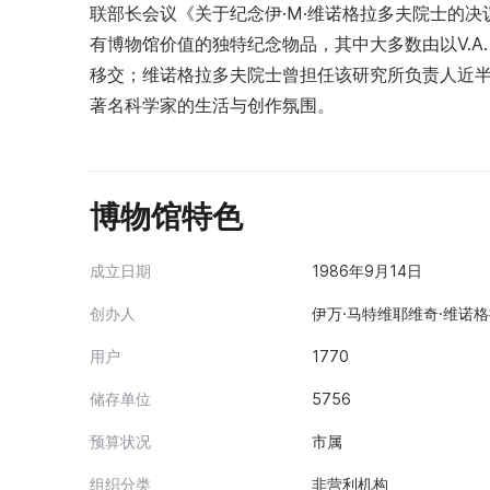
联部长会议《关于纪念伊·М·维诺格拉多夫院士的决
有博物馆价值的独特纪念物品，其中大多数由以V.А
移交；维诺格拉多夫院士曾担任该研究所负责人近
著名科学家的生活与创作氛围。
博物馆特色
成立日期
1986年9月14日
创办人
伊万·马特维耶维奇·维诺格拉
用户
1770
储存单位
5756
预算状况
市属
组织分类
非营利机构