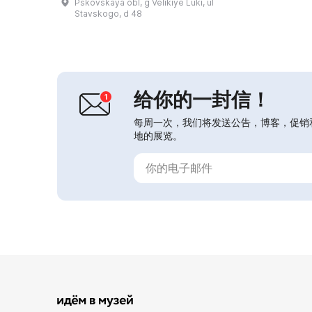
Pskovskaya obl, g Velikiye Luki, ul
遗产。馆内收藏约6000件具有博物馆
Stavskogo, d 48
价值的独特纪念物品，其中大多数由以
V.А. 斯捷克洛夫命名的数学研究所博物
馆（原属苏联科学院）移交；维诺格拉
多夫院士曾担任该研究所负责人近半个
世纪。纪念故居博物馆让我们得以见证
过去，感受这...
给你的一封信！
每周一次，我们将发送公告，博客，促销
地的展览。