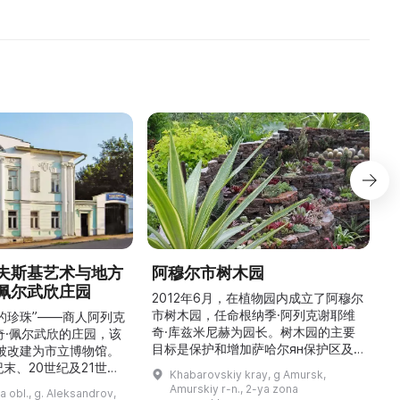
Корвин-Круковск ...
увековечивании ...
夫斯基艺术与地方
阿穆尔市树木园
佩尔武欣庄园
2012年6月，在植物园内成立了阿穆尔
市树木园，任命根纳季·阿列克谢耶维
的珍珠”——商人阿列克
奇·库兹米尼赫为园长。树木园的主要
世
奇·佩尔武欣的庄园，该
目标是保护和增加萨哈尔ян保护区及
年被改建为市立博物馆。
红豆杉林的植被，并创建远东地区稀有
纪末、20世纪及21世纪
Khabarovskiy kray, g Amursk,
和药用植物及露地栽培植物的种植区。
艺美术大师的作品，有助
Amurskiy r-n., 2-ya zona
a obl., g. Aleksandrov,
树木园尤其以其收集的列入红色名录的
1