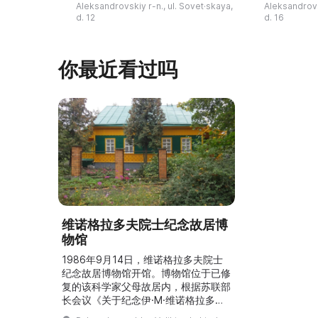
材“Воркаут”、免费儿童游乐设施、游
于了解亚历山
Aleksandrovskiy r-n., ul. Sovet·skaya,
Aleksandrovs
乐项目“Веломобиль”、充气蹦床“吉
博物馆举办临
d. 12
d. 16
普”。2019年，作为“城市环境塑造”项
提供传统与戏
目的一部分，公园进行了部分整治：新
人和儿童的工
舞台建成，新的观景平台和中央林荫大
夫区的学前和
你最近看过吗
道得到完善，并安装了视 ...
馆课程。 ...
维诺格拉多夫院士纪念故居博
物馆
1986年9月14日，维诺格拉多夫院士
纪念故居博物馆开馆。博物馆位于已修
复的该科学家父母故居内，根据苏联部
长会议《关于纪念伊·М·维诺格拉多夫
院士的决议》，被列为联邦级历史文化