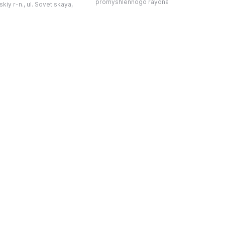
德罗夫地区的艺术创作。
promyshlennogo rayona
kiy r-n., ul. Sovet·skaya,
远东植物而自豪（尖叶红豆杉、
建
时展览与常设展览，同时
Microbiota属、萨金特杜松、馨香卫
1
剧化的导览，以及面向成
矛、施里彭巴赫杜鹃）。树木园的设立
后
作坊。还可为亚历山德罗
旨在保护远东珍贵和受保护的植物，开
中小学机构预约外出博物
展科学研究，进行审美 ...