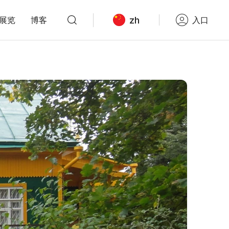
zh
展览
博客
入口