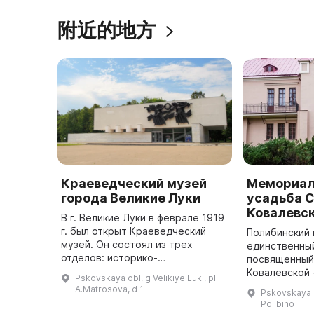
附近的地方
Краеведческий музей
Мемориал
города Великие Луки
усадьба С
Ковалевс
В г. Великие Луки в феврале 1919
г. был открыт Краеведческий
Полибинский 
музей. Он состоял из трех
единственный
отделов: историко-
посвященный
географического, ботанико-
Ковалевской
Pskovskaya obl, g Velikiye Luki, pl
зоологического и физико-
женщине-мат
A.Matrosova, d 1
Pskovskaya o
механического, а фонды его были
расположен 
Polibino
формированы и ...
отца Василия