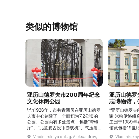
类似的博物馆
亚历山德罗夫市200周年纪念
亚历山德罗
文化休闲公园
志博物馆，
\r\n1928年，市共青团员在亚历山德罗
“亚历山德罗夫
夫市中心创建了一个面积为7.2公顷的
谢·米哈伊洛维
公园。公园内有多处景点，包括“弯镜
庄园于1989
厅”、“儿童复古投币游戏机”、气压射
馆藏包括19世
击场、“儿童之城”游乐区、户外健身器
初艺术家与工
Vladimirskaya obl., g. Aleksandrov,
Vladimirskay