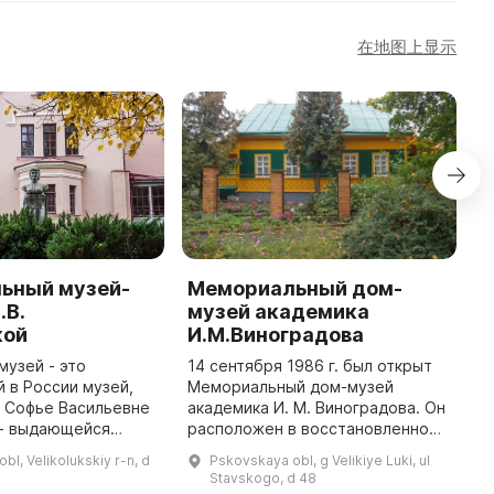
在地图上显示
ьный музей-
Мемориальный дом-
Р
.В.
музей академика
к
кой
И.М.Виноградова
г
музей - это
14 сентября 1986 г. был открыт
2
 в России музей,
Мемориальный дом-музей
у
 Софье Васильевне
академика И. М. Виноградова. Он
Д
 - выдающейся
расположен в восстановленном
1
ематику. Он
родительском доме ученого и по
б
bl, Velikolukskiy r-n, d
Pskovskaya obl, g Velikiye Luki, ul
в бывшем имении ее
Постановлению Совета
к
Stavskogo, d 48
 Васильевича
Министров СССР «Об
Э