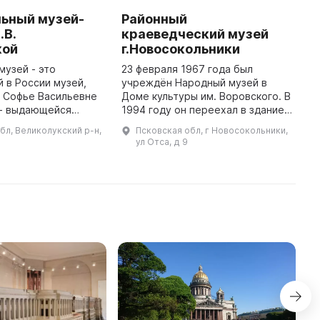
ьный музей-
Районный
L
.В.
краеведческий музей
V
кой
г.Новосокольники
In
H
музей - это
23 февраля 1967 года был
F
 в России музей,
учреждён Народный музей в
t
 Софье Васильевне
Доме культуры им. Воровского. В
g
 - выдающейся
1994 году он переехал в здание
a
ематику. Он
бывшей библиотеки и получил
бл, Великолукский р-н,
Псковская обл, г Новосокольники,
...
в бывшем имении ее
краеведческое звание.
ул Отса, д 9
 Васильевича
Экспозиции первого зала
Корвин-Круковск ...
познакомят в ...