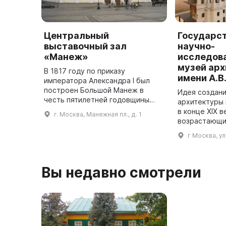
Центральный
Государс
выставочный зал
научно-
«Манеж»
исследов
музей ар
В 1817 году по приказу
имени А.В
императора Александра I был
построен Большой Манеж в
Идея создани
честь пятилетней годовщины
архитектуры 
победы русского оружия в
в конце XIX в
г. Москва, Манежная пл., д. 1
Отечественной войне 1812 года.
возрастающи
Проект постройки был
национально
г Москва, у
разработан инженером ...
целях обобщ
накопленног
Вы недавно смотрели