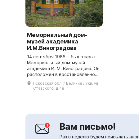
Мемориальный дом-
музей академика
И.М.Виноградова
14 сентября 1986 г. был открыт
Мемориальный дом-музей
академика И. М. Виноградова. Он
расположен в восстановленном
родительском доме ученого и по
Псковская обл, г Великие Луки, ул
Постановлению Совета
Ставского, д 48
Министров СССР «Об
увековечивании...
Вам письмо!
Раз в неделю будем присылать анон