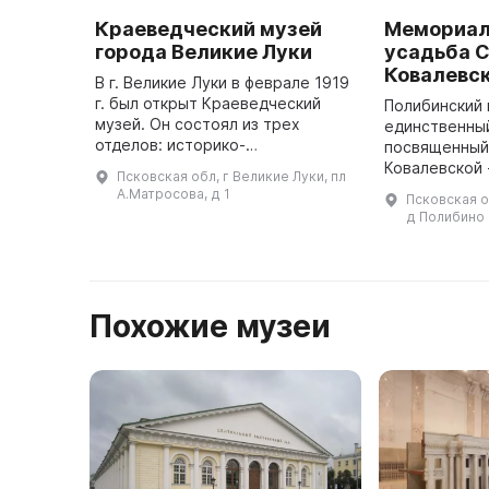
Краеведческий музей
Мемориал
города Великие Луки
усадьба С
Ковалевс
В г. Великие Луки в феврале 1919
г. был открыт Краеведческий
Полибинский 
музей. Он состоял из трех
единственный
отделов: историко-
посвященный
географического, ботанико-
Ковалевской
Псковская обл, г Великие Луки, пл
зоологического и физико-
женщине-мат
А.Матросова, д 1
Псковская о
механического, а фонды его были
расположен 
д Полибино
формированы и ...
отца Василия
Похожие музеи