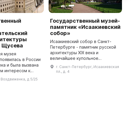
твенный
Государственный музей-
Г
памятник «Исаакиевский
и
ательский
собор»
х
хитектуры
«
Исаакиевский собор в Санкт-
. Щусева
Петербурге - памятник русской
М
архитектуры XIX века и
о
я музея
величайшее купольное
с
появилась в России
сооружение в мире, созданное
н
ека и была вызвана
г. Санкт-Петербург, Исаакиевская
архитектором Огюстом
к
м интересом к
пл., д. 4
Монферраном - символ
к
му наследию. В
л Воздвиженка, д 5/25
имперского могущества. Строи
З
ения материала,
...
о различными
музеями и учреж ...