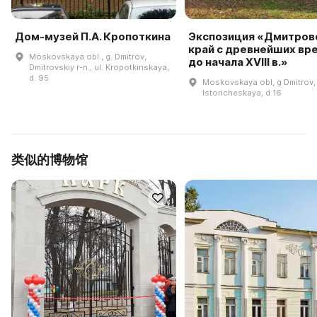
Дом-музей П.А. Кропоткина
Экспозиция «Дмитров
край с древнейших вр
Moskovskaya obl., g. Dmitrov,
до начала XVIII в.»
Dmitrovskiy r-n., ul. Kropotkinskaya,
d. 95
Moskovskaya obl, g Dmitrov, 
Istoricheskaya, d 16
类似的博物馆