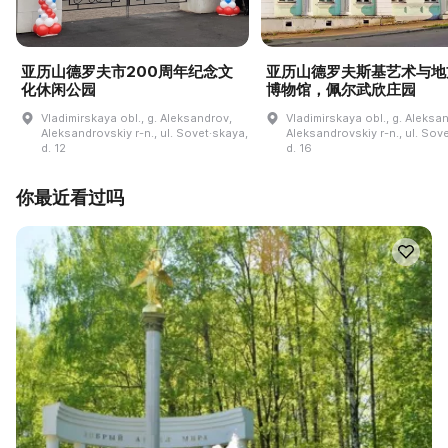
亚历山德罗夫市200周年纪念文
亚历山德罗夫斯基艺术与地
化休闲公园
博物馆，佩尔武欣庄园
Vladimirskaya obl., g. Aleksandrov,
Vladimirskaya obl., g. Aleksa
Aleksandrovskiy r-n., ul. Sovet·skaya,
Aleksandrovskiy r-n., ul. Sov
d. 12
d. 16
你最近看过吗