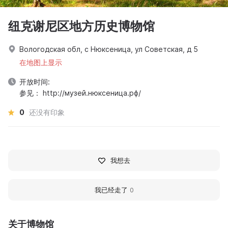
纽克谢尼区地方历史博物馆
Вологодская обл, с Нюксеница, ул Советская, д 5
在地图上显示
开放时间:
参见： http://музей.нюксеница.рф/
0
还没有印象
我想去
我已经走了
0
关于博物馆