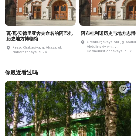
瓦·瓦·安德里亚舍夫命名的阿巴扎
阿布杜利诺历史与地方志博
历史地方博物馆
Orenburgskaya obl., g. Abdul
Abdulinskiy r-n., ul.
Resp. Khakasiya, g. Abaza, ul.
Kommunisticheskaya, d. 61
Naberezhnaya, d. 24
你最近看过吗