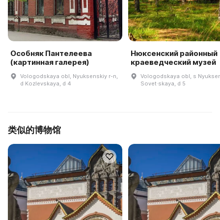
Особняк Пантелеева
Нюксенский районный
(картинная галерея)
краеведческий музей
Vologodskaya obl, Nyuksenskiy r-n,
Vologodskaya obl, s Nyukseni
d Kozlevskaya, d 4
Sovet·skaya, d 5
类似的博物馆