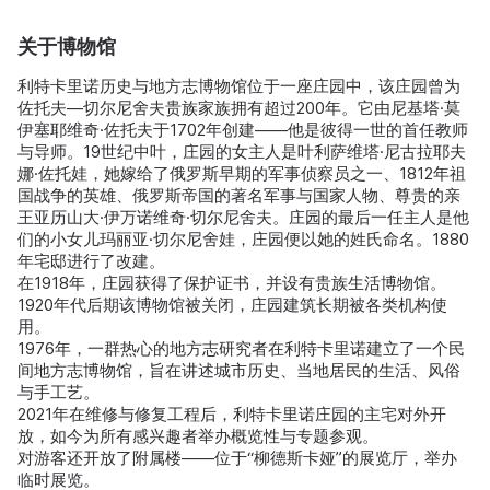
关于博物馆
利特卡里诺历史与地方志博物馆位于一座庄园中，该庄园曾为
佐托夫—切尔尼舍夫贵族家族拥有超过200年。它由尼基塔·莫
伊塞耶维奇·佐托夫于1702年创建——他是彼得一世的首任教师
与导师。19世纪中叶，庄园的女主人是叶利萨维塔·尼古拉耶夫
娜·佐托娃，她嫁给了俄罗斯早期的军事侦察员之一、1812年祖
国战争的英雄、俄罗斯帝国的著名军事与国家人物、尊贵的亲
王亚历山大·伊万诺维奇·切尔尼舍夫。庄园的最后一任主人是他
们的小女儿玛丽亚·切尔尼舍娃，庄园便以她的姓氏命名。1880
年宅邸进行了改建。
在1918年，庄园获得了保护证书，并设有贵族生活博物馆。
1920年代后期该博物馆被关闭，庄园建筑长期被各类机构使
用。
1976年，一群热心的地方志研究者在利特卡里诺建立了一个民
间地方志博物馆，旨在讲述城市历史、当地居民的生活、风俗
与手工艺。
2021年在维修与修复工程后，利特卡里诺庄园的主宅对外开
放，如今为所有感兴趣者举办概览性与专题参观。
对游客还开放了附属楼——位于“柳德斯卡娅”的展览厅，举办
临时展览。