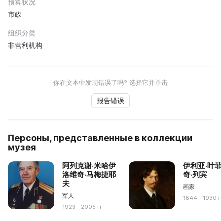
预算状况
市政
组织分类
非营利机构
你在文本中发现错误了吗? 选择它并单击
报告错误
Персоны, представленные в коллекции
музея
阿列克谢·米哈伊
伊利亚·叶
洛维奇·马梅捷耶
奇·列宾
夫
画家
军人
1844 - 1930 г
1923 - 2005 гг