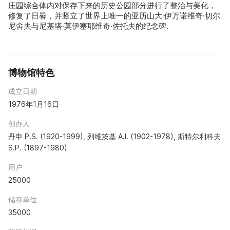
庄园综合体内对保存下来的历史公园部分进行了整治与美化，
修复了日晷，并竖立了世界上唯一的亚历山大·伊万诺维奇·切尔
尼舍夫与尼基塔·莫伊塞耶维奇·佐托夫的纪念碑.
博物馆特色
成立日期
1976年1月16日
创办人
丹申 P.S. (1920-1999), 列维茨基 A.I. (1902-1978), 斯特尔利科夫
S.P. (1897-1980)
用户
25000
储存单位
35000