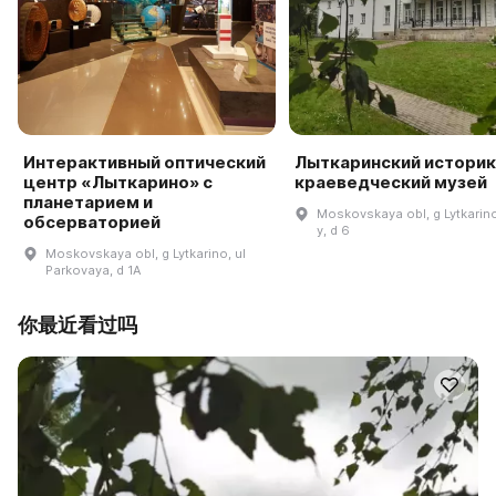
Интерактивный оптический
Лыткаринский историк
центр «Лыткарино» с
краеведческий музей
планетарием и
Moskovskaya obl, g Lytkarino,
обсерваторией
y, d 6
Moskovskaya obl, g Lytkarino, ul
Parkovaya, d 1A
你最近看过吗