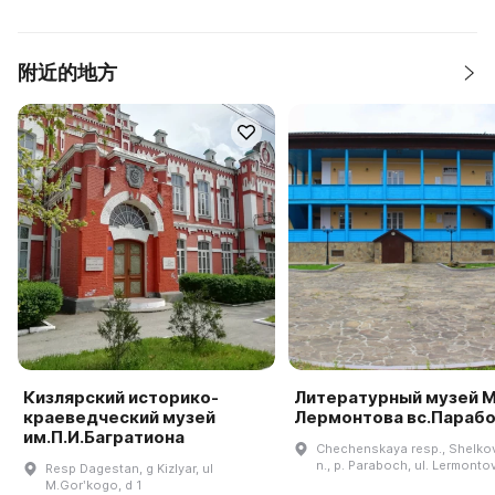
附近的地方
Кизлярский историко-
Литературный музей М
краеведческий музей
Лермонтова вс.Параб
им.П.И.Багратиона
Chechenskaya resp., Shelkov
n., p. Paraboch, ul. Lermontov
Resp Dagestan, g Kizlyar, ul
M.Gorʹkogo, d 1