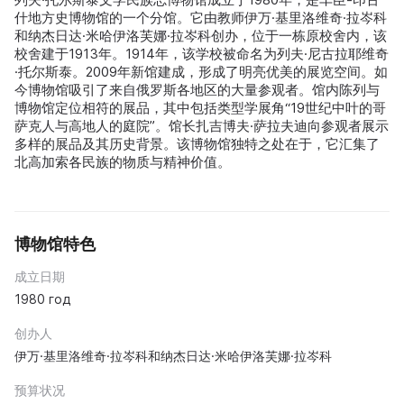
什地方史博物馆的一个分馆。它由教师伊万·基里洛维奇·拉岑科
和纳杰日达·米哈伊洛芙娜·拉岑科创办，位于一栋原校舍内，该
校舍建于1913年。1914年，该学校被命名为列夫·尼古拉耶维奇
·托尔斯泰。2009年新馆建成，形成了明亮优美的展览空间。如
今博物馆吸引了来自俄罗斯各地区的大量参观者。馆内陈列与
博物馆定位相符的展品，其中包括类型学展角“19世纪中叶的哥
萨克人与高地人的庭院”。馆长扎吉博夫·萨拉夫迪向参观者展示
多样的展品及其历史背景。该博物馆独特之处在于，它汇集了
北高加索各民族的物质与精神价值。
博物馆特色
成立日期
1980 год
创办人
伊万·基里洛维奇·拉岑科和纳杰日达·米哈伊洛芙娜·拉岑科
预算状况