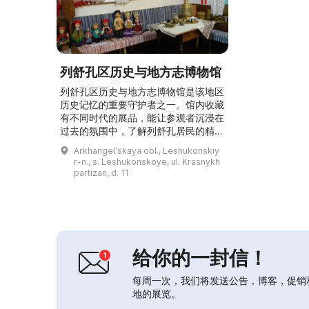
列舒孔区历史与地方志博物馆
列舒孔区历史与地方志博物馆是该地区
历史记忆的重要守护者之一。馆内收藏
有不同时代的展品，能让参观者沉浸在
过去的氛围中，了解列舒孔居民的精
神、才华与勤劳。博物馆按照国家博物
Arkhangelʹskaya obl., Leshukonskiy
馆的各项规章运作：定期举办展览、开
r-n., s. Leshukonskoye, ul. Krasnykh
展教育活动并充实藏品。其中一些藏品
partizan, d. 11
不仅值得本地观众关注，也值得全俄罗
斯观众关注：梅岑木制品的彩绘、梅岑
居民的服饰，以及关于列舒孔地区乡村
兽医的实物与文献资料。...
给你的一封信！
每周一次，我们将发送公告，博客，促销
地的展览。