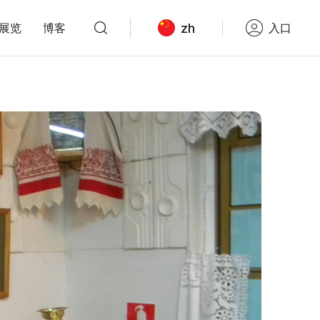
zh
展览
博客
入口