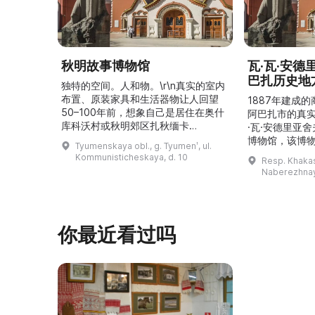
秋明故事博物馆
瓦·瓦·安
巴扎历史地
独特的空间。人和物。\r\n真实的室内
布置、原装家具和生活器物让人回望
1887年建成
50–100年前，想象自己是居住在奥什
阿巴扎市的真
库科沃村或秋明郊区扎秋缅卡
·瓦·安德里亚
（Затюменка）的一座小木屋的居
博物馆，该博物
Tyumenskaya obl., g. Tyumenʹ, ul.
民。\r\n\r\n博物馆的展览再现了我曾
卡斯共和国最佳
Kommunisticheskaya, d. 10
Resp. Khakasi
祖母安娜·科尔尼洛夫娜·奥什库科娃
的陈列以城市
Naberezhnay
（Анна Корниловна Ошкукова）一
–3世纪的历史
家的日常生活场景——她是一位“世代
具、青铜与银
为农”的农妇，其祖先在16世纪末是最
坚固的砖墙环
早从北德维纳（Северна ...
马厩。基普里
你最近看过吗