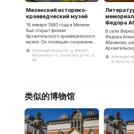
Мезенский историко-
Литерату
краеведческий музей
мемориал
Федора А
18 января 1980 года в Мезени
был открыт филиал
В селе Верко
Архангельского краеведческого
Федора Алек
музея. Он посвящен сохранению,
Абрамова, р
изучению и экспонированию
Архангельско
Arkhangelʹskaya obl., g. Mezenʹ,
историко-культурного наследия
музея, лауре
Mezenskiy r-n., Sovet·skiy pr-kt., d.
Arkhangelʹska
Мезенского края. В музее
литературно
46
d. Verkola, 
хранится бо ...
Федора Абра
类似的博物馆