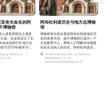
德里亚舍夫命名的阿
阿布杜利诺历史与地方志博物
方博物馆
馆
1
的商人基普里耶夫之屋是
博物馆举办旨在普及阿布杜利诺地区历
实古迹。在这里设立了瓦
史的各类活动。如今博物馆已成为一个
舍夫命名的阿巴扎地方志
文化教育中心，帮助人们理解并珍视曾
馆于2010年被评为“哈
在此生活的人的历史。阿布杜利诺历史
市级博物馆”。博物馆
与地方志博物馆于1966年在当地知名
ya, g. Abaza, ul.
Orenburgskaya obl., g. Abdulino,
及哈卡斯地区自公元前4
人士的倡议下创建。最初位于共产党街
a, d. 24
Abdulinskiy r-n., ul.
为主题，展出有箭头、刀
274号商人沃罗比约夫住宅附属建筑
Kommunisticheskaya, d. 61
质胸针、石磨等。庄园被
内。现址为共产党街61号。馆内常设
绕，院内有宽敞的谷仓和
展览包括“农民小屋”、“阿布杜利诺的
耶夫之屋是了解阿巴扎历
商人”、“战斗荣耀厅”和“阿布杜利诺：
史并度过难忘时光的绝佳场所。 ...
20世纪”。博物馆定期举办旨在推广阿
布杜利诺地区历史 ...