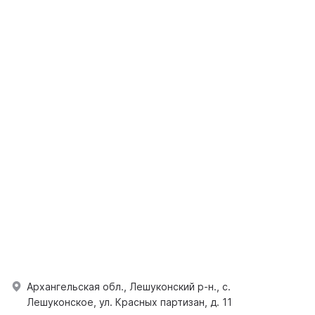
Архангельская обл., Лешуконский р-н., с.
Лешуконское, ул. Красных партизан, д. 11