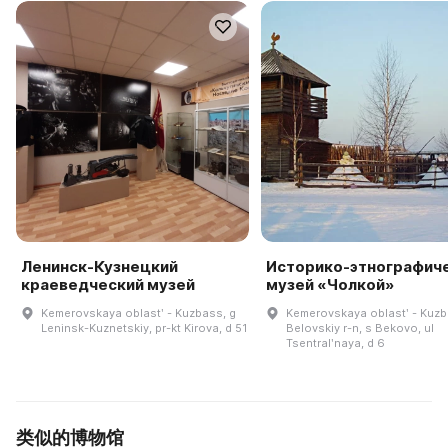
Ленинск-Кузнецкий
Историко-этнографич
краеведческий музей
музей «Чолкой»
Kemerovskaya oblastʹ - Kuzbass, g
Kemerovskaya oblastʹ - Kuzb
Leninsk-Kuznetskiy, pr-kt Kirova, d 51
Belovskiy r-n, s Bekovo, ul
Tsentralʹnaya, d 6
类似的博物馆