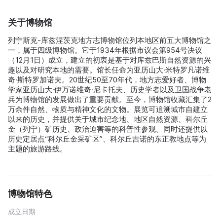
关于博物馆
列宁斯克-库兹涅茨克地方志博物馆位列本地区前五大博物馆之
一，属于四级博物馆。它于1934年根据市议会第954号决议
（12月1日）成立，建立的初衷是基于对库兹巴斯自然资源的兴
趣以及对研究本地的需要。馆长任命为亚历山大·米特罗凡诺维
奇·斯特罗加诺夫。20世纪50至70年代，地方志爱好者、博物
学家亚历山大·伊万诺维奇·尼卡托夫、历史学者以及卫国战争老
兵为博物馆的发展做出了重要贡献。至今，博物馆收藏汇集了2
万余件自然、物质与精神文化的文物。展览可追溯城市自建立
以来的历史，并提供关于城市纪念地、地区自然资源、科尔丘
金（列宁）矿历史、政治迫害等的科普性参观。同时还提供以
历史定居点“科尔丘金采矿区”、科尔丘吉诺的东正教地点等为
主题的旅游路线。
博物馆特色
成立日期