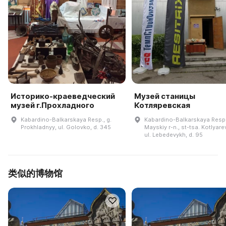
Историко-краеведческий
Музей станицы
музей г.Прохладного
Котляревская
Kabardino-Balkarskaya Resp., g.
Kabardino-Balkarskaya Resp.
Prokhladnyy, ul. Golovko, d. 345
Mayskiy r-n., st-tsa. Kotlyar
ul. Lebedevykh, d. 95
类似的博物馆