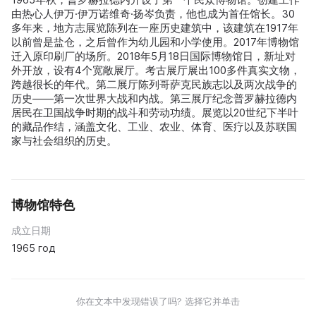
由热心人伊万·伊万诺维奇·扬岑负责，他也成为首任馆长。30
多年来，地方志展览陈列在一座历史建筑中，该建筑在1917年
以前曾是盐仓，之后曾作为幼儿园和小学使用。2017年博物馆
迁入原印刷厂的场所。2018年5月18日国际博物馆日，新址对
外开放，设有4个宽敞展厅。考古展厅展出100多件真实文物，
跨越很长的年代。第二展厅陈列哥萨克民族志以及两次战争的
历史——第一次世界大战和内战。第三展厅纪念普罗赫拉德内
居民在卫国战争时期的战斗和劳动功绩。展览以20世纪下半叶
的藏品作结，涵盖文化、工业、农业、体育、医疗以及苏联国
家与社会组织的历史。
博物馆特色
成立日期
1965 год
你在文本中发现错误了吗? 选择它并单击