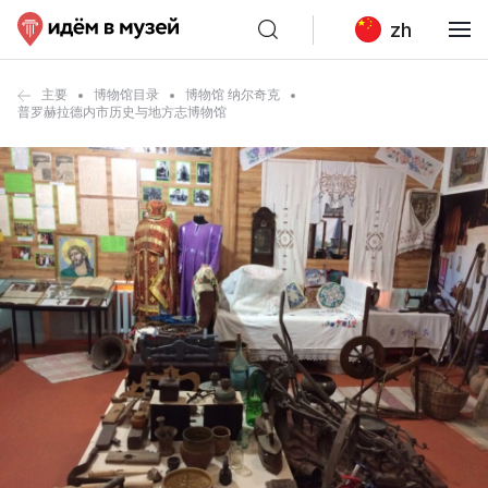
zh
主要
博物馆目录
博物馆 纳尔奇克
普罗赫拉德内市历史与地方志博物馆